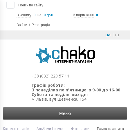
Поиск по сайту
0
0 грн.
0
В кошику
на
В порівнянні
Ввійти
/
Реєстрація
ua
|
ru
+38 (032) 229 57 11
Графік роботи:
З понеділка по п'ятницю: з 9-00 до 16-00
Субота та неділя: вихідні
м. Львів, вул Шевченка, 154
Меню
Каталог товарів
Альбоми і рамки
Фоторамки
Рамка-пластик з