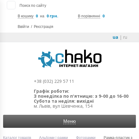
Поиск по сайту
0
0 грн.
0
В кошику
на
В порівнянні
Ввійти
/
Реєстрація
ua
|
ru
+38 (032) 229 57 11
Графік роботи:
З понеділка по п'ятницю: з 9-00 до 16-00
Субота та неділя: вихідні
м. Львів, вул Шевченка, 154
Меню
Каталог товарів
Альбоми і рамки
Фоторамки
Рамка-пластик з