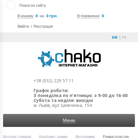
Поиск по сайту
0
0 грн.
0
В кошику
на
В порівнянні
Ввійти
/
Реєстрація
ua
|
ru
+38 (032) 229 57 11
Графік роботи:
З понеділка по п'ятницю: з 9-00 до 16-00
Субота та неділя: вихідні
м. Львів, вул Шевченка, 154
Меню
Каталог товарів
Альбоми і рамки
Фоторамки
Рамка-пластик