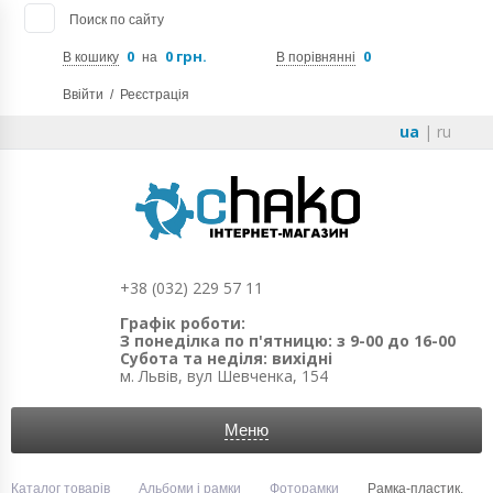
Поиск по сайту
0
0 грн.
0
В кошику
на
В порівнянні
Ввійти
/
Реєстрація
ua
|
ru
+38 (032) 229 57 11
Графік роботи:
З понеділка по п'ятницю: з 9-00 до 16-00
Субота та неділя: вихідні
м. Львів, вул Шевченка, 154
Меню
Каталог товарів
Альбоми і рамки
Фоторамки
Рамка-пластик.