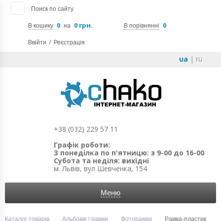
Поиск по сайту
0
0 грн.
0
В кошику
на
В порівнянні
Ввійти
/
Реєстрація
ua
|
ru
+38 (032) 229 57 11
Графік роботи:
З понеділка по п'ятницю: з 9-00 до 16-00
Субота та неділя: вихідні
м. Львів, вул Шевченка, 154
Меню
Каталог товарів
Альбоми і рамки
Фоторамки
Рамка-пластик