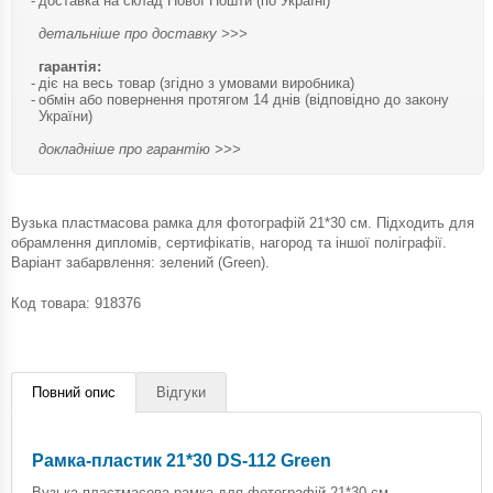
доставка на склад Нової Пошти (по Україні)
детальніше про доставку >>>
гарантія:
діє на весь товар (згідно з умовами виробника)
обмін або повернення протягом 14 днів (відповідно до закону
України)
докладніше про гарантію >>>
Вузька пластмасова рамка для фотографій 21*30 см. Підходить для
обрамлення дипломів, сертифікатів, нагород та іншої поліграфії.
Варіант забарвлення: зелений (Green).
Код товара:
918376
Повний опис
Відгуки
Рамка-пластик 21*30 DS-112 Green
Вузька пластмасова рамка для фотографій 21*30 см.