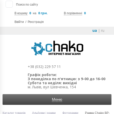
Поиск по сайту
0
0 грн.
0
В кошику
на
В порівнянні
Ввійти
/
Реєстрація
ua
|
ru
+38 (032) 229 57 11
Графік роботи:
З понеділка по п'ятницю: з 9-00 до 16-00
Субота та неділя: вихідні
м. Львів, вул Шевченка, 154
Меню
Каталог товарів
Альбоми і рамки
Фоторамки
Рамка Chako BP-