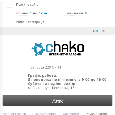
Поиск по сайту
0
0 грн.
0
В кошику
на
В порівнянні
Ввійти
/
Реєстрація
ua
|
ru
+38 (032) 229 57 11
Графік роботи:
З понеділка по п'ятницю: з 9-00 до 16-00
Субота та неділя: вихідні
м. Львів, вул Шевченка, 154
Меню
Каталог товарів
Альбоми і рамки
Фоторамки
Рамка-пластик