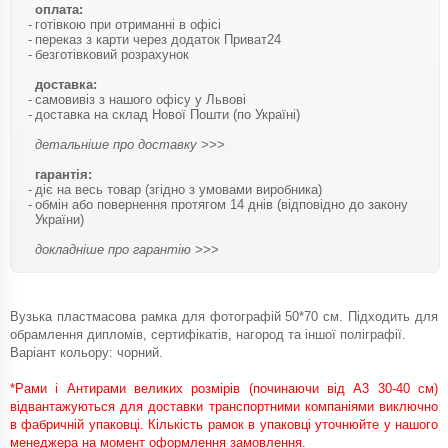
оплата:
готівкою при отриманні в офісі
переказ з карти через додаток Приват24
безготівковий розрахунок
доставка:
самовивіз з нашого офісу у Львові
доставка на склад Нової Пошти (по Україні)
детальніше про доставку >>>
гарантія:
діє на весь товар (згідно з умовами виробника)
обмін або повернення протягом 14 днів (відповідно до закону
України)
докладніше про гарантію >>>
Вузька пластмасова рамка для фотографій 50*70 см. Підходить для
обрамлення дипломів, сертифікатів, нагород та іншої поліграфії.
Варіант кольору: чорний.
*Рами і Антирами великих розмірів (починаючи від А3 30-40 см)
відвантажуються для доставки транспортними компаніями виключно
в фабричній упаковці. Кількість рамок в упаковці уточнюйте у нашого
менеджера на момент оформлення замовлення.