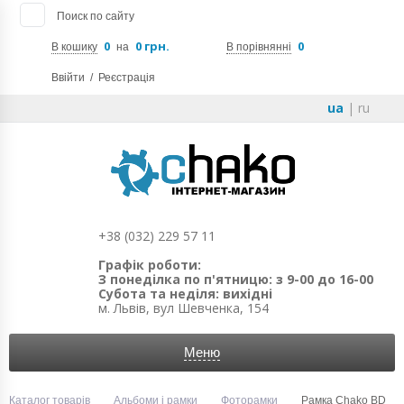
Поиск по сайту
0
0 грн.
0
В кошику
на
В порівнянні
Ввійти
/
Реєстрація
ua
|
ru
+38 (032) 229 57 11
Графік роботи:
З понеділка по п'ятницю: з 9-00 до 16-00
Субота та неділя: вихідні
м. Львів, вул Шевченка, 154
Меню
Каталог товарів
Альбоми і рамки
Фоторамки
Рамка Chako BD