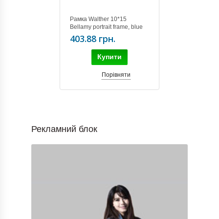
Рамка Walther 10*15
Bellamy portrait frame, blue
VQ015L
403.88 грн.
Купити
Порівняти
Рекламний блок