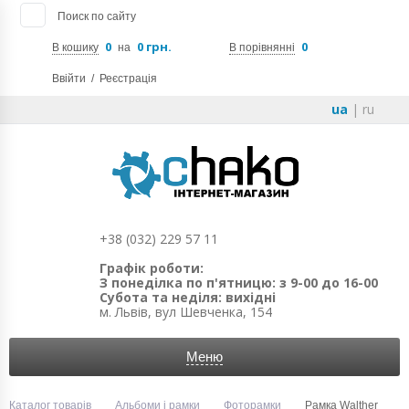
Поиск по сайту
0
0 грн.
0
В кошику
на
В порівнянні
Ввійти
/
Реєстрація
ua
|
ru
+38 (032) 229 57 11
Графік роботи:
З понеділка по п'ятницю: з 9-00 до 16-00
Субота та неділя: вихідні
м. Львів, вул Шевченка, 154
Меню
Каталог товарів
Альбоми і рамки
Фоторамки
Рамка Walther