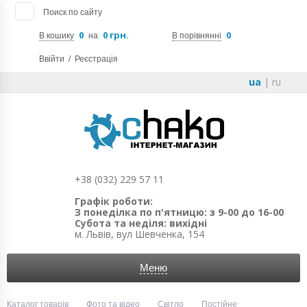
Поиск по сайту
0
0 грн.
0
В кошику
на
В порівнянні
Ввійти
/
Реєстрація
ua
|
ru
+38 (032) 229 57 11
Графік роботи:
З понеділка по п'ятницю: з 9-00 до 16-00
Субота та неділя: вихідні
м. Львів, вул Шевченка, 154
Меню
Каталог товарів
Фото та відео
Світло
Постійне