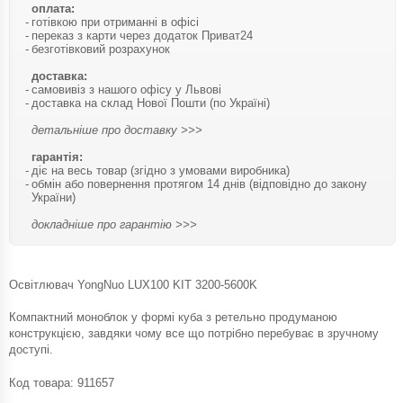
оплата:
готівкою при отриманні в офісі
переказ з карти через додаток Приват24
безготівковий розрахунок
доставка:
самовивіз з нашого офісу у Львові
доставка на склад Нової Пошти (по Україні)
детальніше про доставку >>>
гарантія:
діє на весь товар (згідно з умовами виробника)
обмін або повернення протягом 14 днів (відповідно до закону
України)
докладніше про гарантію >>>
Освітлювач YongNuo LUX100 KIT 3200-5600K
Компактний моноблок у формі куба з ретельно продуманою
конструкцією, завдяки чому все що потрібно перебуває в зручному
доступі.
Код товара:
911657