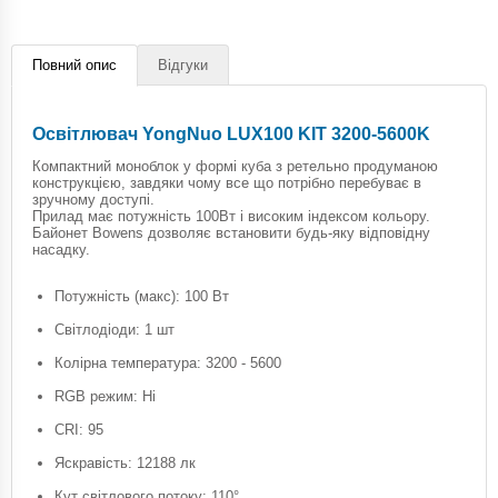
Повний опис
Відгуки
Освітлювач YongNuo LUX100 KIT 3200-5600K
Компактний моноблок у формі куба з ретельно продуманою
конструкцією, завдяки чому все що потрібно перебуває в
зручному доступі.
Прилад має потужність 100Вт і високим індексом кольору.
Байонет Bowens дозволяє встановити будь-яку відповідну
насадку.
Потужність (макс): 100 Вт
Світлодіоди: 1 шт
Колірна температура: 3200 - 5600
RGB режим: Ні
CRI: 95
Яскравість: 12188 лк
Кут світлового потоку: 110°