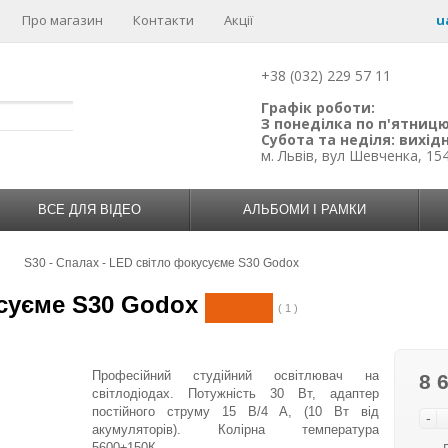
Про магазин
Контакти
Акції
u
+38 (032) 229 57 11
Графік роботи:
З понеділка по п'ятницю:
Субота та неділя: вихідн
м. Львів, вул Шевченка, 15
ВСЕ ДЛЯ ВІДЕО
АЛЬБОМИ І РАМКИ
S30 - Спалах - LED світло фокусуєме S30 Godox
усуєме S30 Godox
( 1 )
Професійний студійний освітлювач на
8 
світлодіодах. Потужність 30 Вт, адаптер
постійного струму 15 В/4 А, (10 Вт від
-
акумуляторів). Колірна температура
5600±150К.