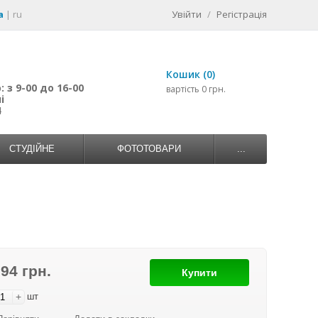
a
|
ru
Увійти
/
Регістрація
Кошик (0)
 з 9-00 до 16-00
вартість 0 грн.
і
4
СТУДІЙНЕ
ФОТОТОВАРИ
...
694 грн.
Купити
+
шт