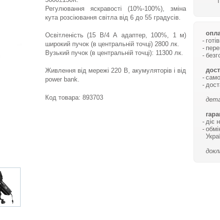
Регулювання яскравості (10%-100%), зміна
кута розсіювання світла від 6 до 55 градусів.
опла
Освітленість (15 В/4 А адаптер, 100%, 1 м)
готі
широкий пучок (в центральній точці) 2800 лк.
пере
Вузький пучок (в центральній точці): 11300 лк.
безг
дост
Живлення від мережі 220 В, акумуляторів і від
само
power bank.
дост
Код товара:
893703
дета
гара
діє 
обмі
Укра
докл