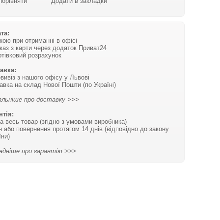
Порівняти
Додати в закладки
та:
вкою при отриманні в офісі
каз з карти через додаток Приват24
отівковий розрахунок
авка:
вивіз з нашого офісу у Львові
авка на склад Нової Пошти (по Україні)
льніше про доставку >>>
нтія:
на весь товар (згідно з умовами виробника)
н або повернення протягом 14 днів (відповідно до закону
їни)
адніше про гарантію >>>