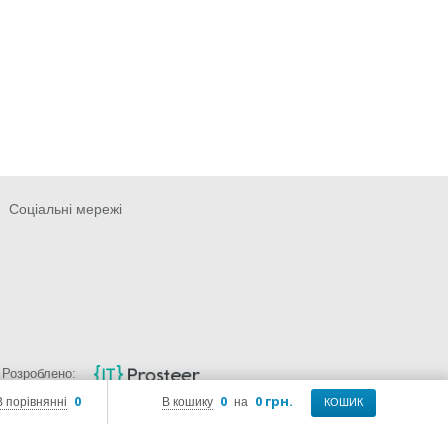
Соціальні мережі
Розроблено:
0
0
0 грн.
В порівнянні
В кошику
на
КОШИК