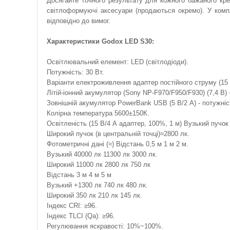
Досягайте точного результату для кожного бажаного кре
світлоформуючі аксесуари (продаються окремо). У комп
відповідно до вимог.
Характеристики Godox LED S30:
Освітлювальний елемент: LED (світлодіоди).
Потужність: 30 Вт.
Варіанти електроживлення адаптер постійного струму (15 В
Літій-іонний акумулятор (Sony NP-F970/F950/F930) (7,4 В) 
Зовнішній акумулятор PowerBank USB (5 В/2 А) - потужніс
Колірна температура 5600±150К.
Освітленість (15 В/4 А адаптер, 100%, 1 м) Вузький пучок 
Широкий пучок (в центральній точці)≈2800 лк.
Фотометричні дані (≈) Відстань 0,5 м 1 м 2 м.
Вузький 40000 лк 11300 лк 3000 лк.
Широкий 11000 лк 2800 лк 750 лк
Відстань 3 м 4 м 5 м
Вузький +1300 лк 740 лк 480 лк.
Широкий 350 лк 210 лк 145 лк.
Індекс CRI: ≥96.
Індекс TLCI (Qa): ≥96.
Регулювання яскравості: 10%~100%.