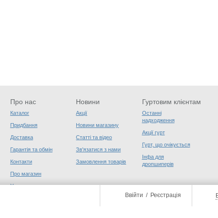
Про нас
Новини
Гуртовим клієнтам
Каталог
Акції
Останні
надходження
Придбання
Новини магазину
Акції гурт
Доставка
Статті та відео
Гурт, що очікується
Гарантія та обмін
Зв'язатися з нами
Інфа для
Контакти
Замовлення товарів
дропшиперів
Про магазин
Угода користувача
Ввійти
/
Реєстрація