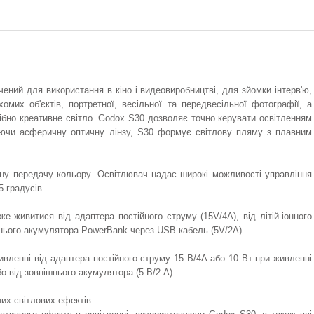
ний для використання в кіно і видеовиробництві, для зйомки інтерв'ю,
омих об'єктів, портретної, весільної та передвесільної фотографії, а
ібно креативне світло. Godox S30 дозволяє точно керувати освітленням
уючи асферичну оптичну лінзу, S30 формує світлову пляму з плавним
очну передачу кольору. Освітлювач надає широкі можливості управління
5 градусів.
 живитися від адаптера постійного струму (15V/4А), від літій-іонного
шнього акумулятора PowerBank через USB кабель (5V/2А).
ивленні від адаптера постійного струму 15 В/4А або 10 Вт при живленні
о від зовнішнього акумулятора (5 В/2 А).
их світлових ефектів.