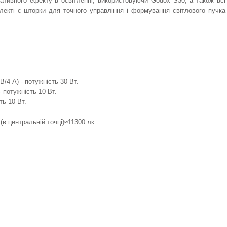
ативного ефекту в освітленні, використовуючи Godox S30, а також всі
лекті є шторки для точного управління і формування світлового пучка
/4 А) - потужність 30 Вт.
- потужність 10 Вт.
ть 10 Вт.
(в центральній точці)≈11300 лк.