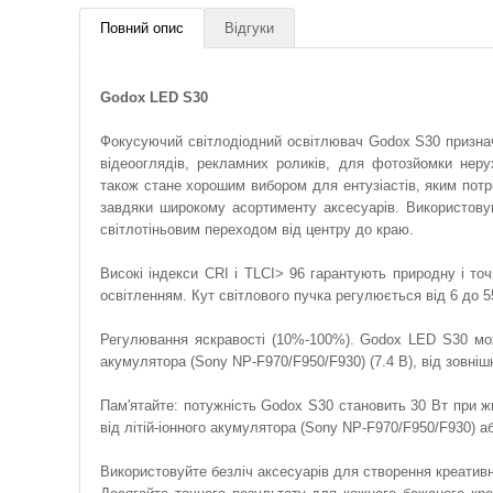
Повний опис
Відгуки
Godox LED S30
Фокусуючий світлодіодний освітлювач Godox S30 призначе
відеооглядів, рекламних роликів, для фотозйомки нерух
також стане хорошим вибором для ентузіастів, яким потр
завдяки широкому асортименту аксесуарів. Використов
світлотіньовим переходом від центру до краю.
Високі індекси CRI і TLCI> 96 гарантують природну і т
освітленням. Кут світлового пучка регулюється від 6 до 5
Регулювання яскравості (10%-100%). Godox LED S30 може
акумулятора (Sony NP-F970/F950/F930) (7.4 В), від зовні
Пам'ятайте: потужність Godox S30 становить 30 Вт при ж
від літій-іонного акумулятора (Sony NP-F970/F950/F930) аб
Використовуйте безліч аксесуарів для створення креативн