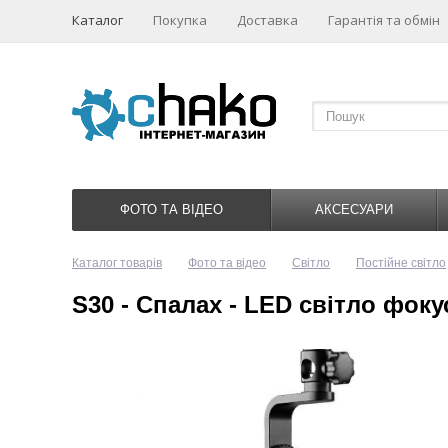
Каталог
Покупка
Доставка
Гарантія та обмін
ФОТО ТА ВІДЕО
АКСЕСУАРИ
Каталог товарів
Фото та відео
Світло
Постійне світло
S30 - Спалах - LED світло фок