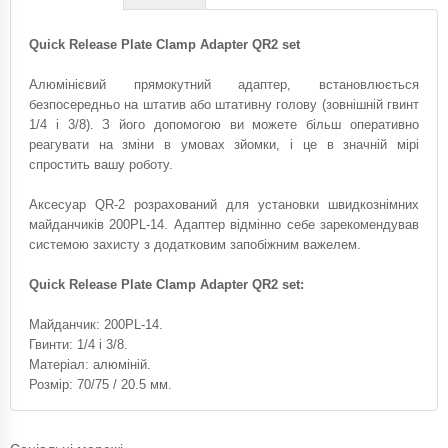
Quick Release Plate Clamp Adapter QR2 set
Алюмінієвий прямокутний адаптер, встановлюється
безпосередньо на штатив або штативну голову (зовнішній гвинт
1/4 і 3/8). З його допомогою ви можете більш оперативно
реагувати на зміни в умовах зйомки, і це в значній мірі
спростить вашу роботу.
Аксесуар QR-2 розрахований для установки швидкознімних
майданчиків 200PL-14. Адаптер відмінно себе зарекомендував
системою захисту з додатковим запобіжним важелем.
Quick Release Plate Clamp Adapter QR2 set:
Майданчик: 200PL-14.
Гвинти: 1/4 і 3/8.
Матеріал: алюміній.
Розмір: 70/75 / 20.5 мм.