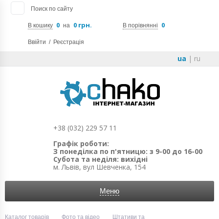
Поиск по сайту
0
0 грн.
0
В кошику
на
В порівнянні
Ввійти
/
Реєстрація
ua
|
ru
+38 (032) 229 57 11
Графік роботи:
З понеділка по п'ятницю: з 9-00 до 16-00
Субота та неділя: вихідні
м. Львів, вул Шевченка, 154
Меню
Каталог товарів
Фото та відео
Штативи та