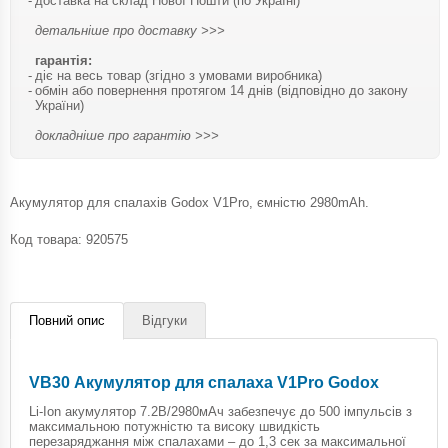
доставка на склад Нової Пошти (по Україні)
детальніше про доставку >>>
гарантія:
діє на весь товар (згідно з умовами виробника)
обмін або повернення протягом 14 днів (відповідно до закону
України)
докладніше про гарантію >>>
Акумулятор для спалахів Godox V1Pro, ємністю 2980mAh.
Код товара:
920575
Повний опис
Відгуки
VB30 Акумулятор для спалаха V1Pro Godox
Li-Ion акумулятор 7.2В/2980мАч забезпечує до 500 імпульсів з
максимальною потужністю та високу швидкість
перезаряджання між спалахами – до 1,3 сек за максимальної