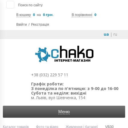
Поиск по сайту
0
0 грн.
0
В кошику
на
В порівнянні
Ввійти
/
Реєстрація
ua
|
ru
+38 (032) 229 57 11
Графік роботи:
З понеділка по п'ятницю: з 9-00 до 16-00
Субота та неділя: вихідні
м. Львів, вул Шевченка, 154
Меню
Каталог товарів
Фото та відео
Живлення і батареї
VB30