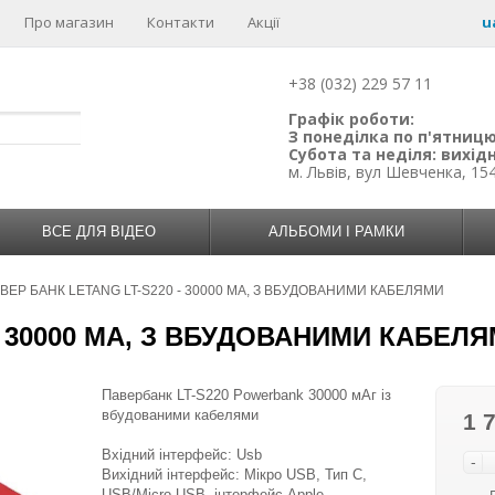
Про магазин
Контакти
Акції
u
+38 (032) 229 57 11
Графік роботи:
З понеділка по п'ятницю:
Субота та неділя: вихідн
м. Львів, вул Шевченка, 15
ВСЕ ДЛЯ ВІДЕО
АЛЬБОМИ І РАМКИ
ВЕР БАНК LETANG LT-S220 - 30000 MA, З ВБУДОВАНИМИ КАБЕЛЯМИ
- 30000 MA, З ВБУДОВАНИМИ КАБЕЛ
Павербанк LT-S220 Powerbank 30000 мАг із
вбудованими кабелями
1 
Вхідний інтерфейс: Usb
-
Вихідний інтерфейс: Мікро USB, Тип C,
USB/Micro USB, інтерфейс Apple