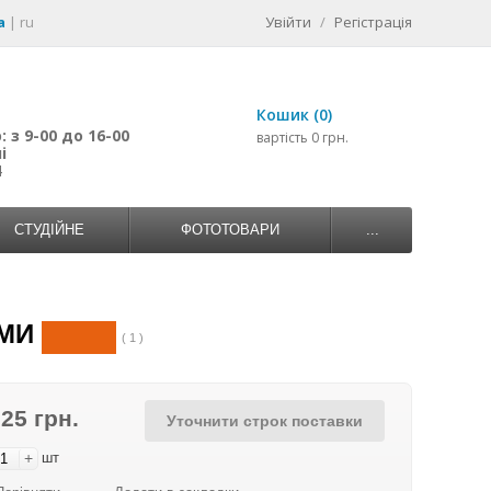
a
|
ru
Увійти
/
Регістрація
Кошик (0)
 з 9-00 до 16-00
вартість 0 грн.
і
4
СТУДІЙНЕ
ФОТОТОВАРИ
...
ЯМИ
( 1 )
725 грн.
Уточнити строк поставки
+
шт