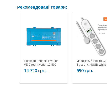
Рекомендовані товари:
Інвертор Phoenix Inverter
Мережевий фільтр Сo
VE.Direct Inverter 12/500
4 розетки/4USB White
(CW-CHE44W)
14 720 грн.
690 грн.