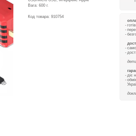
Вага: 600 г.
Код товара:
910754
опла
готі
пере
безг
дост
само
дост
дета
гара
діє 
обмі
Укра
докл