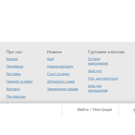
Про нас
Новини
Гуртовим клієнтам
Каталог
Акції
Останні
надходження
Придбання
Новини магазину
Акції гурт
Доставка
Статті та відео
Гурт, що очікується
Гарантія та обмін
Зв'язатися з нами
Інфа для
Контакти
Замовлення товарів
дропшиперів
Про магазин
Угода користувача
Ввійти
/
Реєстрація