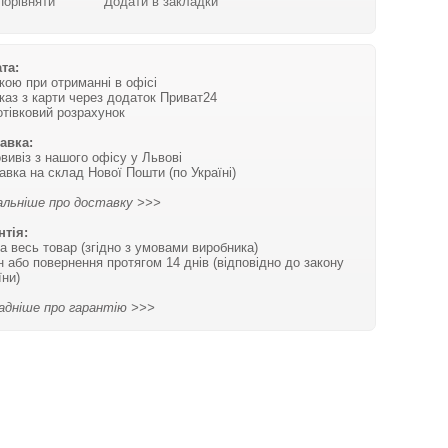
Порівняти
Додати в закладки
та:
вкою при отриманні в офісі
каз з карти через додаток Приват24
отівковий розрахунок
авка:
вивіз з нашого офісу у Львові
авка на склад Нової Пошти (по Україні)
льніше про доставку >>>
нтія:
на весь товар (згідно з умовами виробника)
н або повернення протягом 14 днів (відповідно до закону
їни)
адніше про гарантію >>>