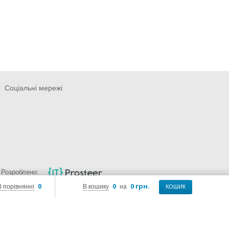
Соціальні мережі
Розроблено:
0
0
0 грн.
В порівнянні
В кошику
на
КОШИК