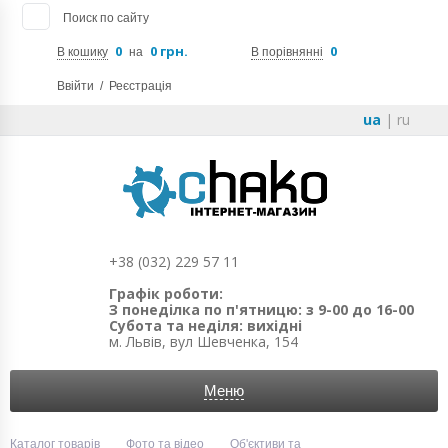
Поиск по сайту
0
0 грн.
0
В кошику
на
В порівнянні
Ввійти
/
Реєстрація
ua
|
ru
+38 (032) 229 57 11
Графік роботи:
З понеділка по п'ятницю: з 9-00 до 16-00
Субота та неділя: вихідні
м. Львів, вул Шевченка, 154
Меню
Каталог товарів
Фото та відео
Об'єктиви та