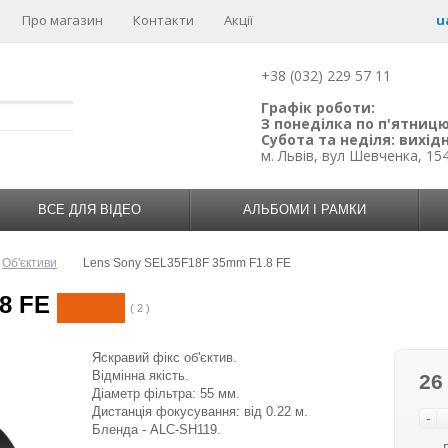
Про магазин
Контакти
Акції
u
+38 (032) 229 57 11
Графік роботи:
З понеділка по п'ятницю:
Субота та неділя: вихідн
м. Львів, вул Шевченка, 15
ВСЕ ДЛЯ ВІДЕО
АЛЬБОМИ І РАМКИ
Об'єктиви
Lens Sony SEL35F18F 35mm F1.8 FE
8 FE
( 2 )
Яскравий фікс об'єктив.
Відмінна якість.
26
Діаметр фільтра: 55 мм.
Дистанція фокусування: від 0.22 м.
-
Бленда - ALC-SH119.