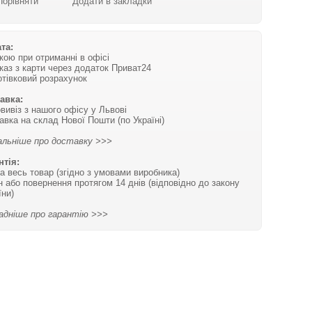
Порівняти
Додати в закладки
та:
вкою при отриманні в офісі
каз з карти через додаток Приват24
отівковий розрахунок
авка:
вивіз з нашого офісу у Львові
авка на склад Нової Пошти (по Україні)
льніше про доставку >>>
нтія:
на весь товар (згідно з умовами виробника)
н або повернення протягом 14 днів (відповідно до закону
їни)
адніше про гарантію >>>