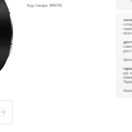
Код товара:
889745
опла
готі
пере
безг
дост
само
дост
дета
гара
діє 
обмі
Укра
докл