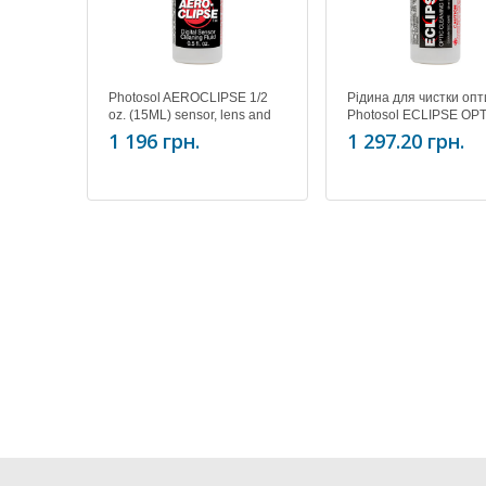
Photosol AEROCLIPSE 1/2
Рідина для чистки опт
oz. (15ML) sensor, lens and
Photosol ECLIPSE OP
optic cleaner - NON
CLEANER 2 oz. (59 ML
1 196 грн.
1 297.20 грн.
FLAMMABLE