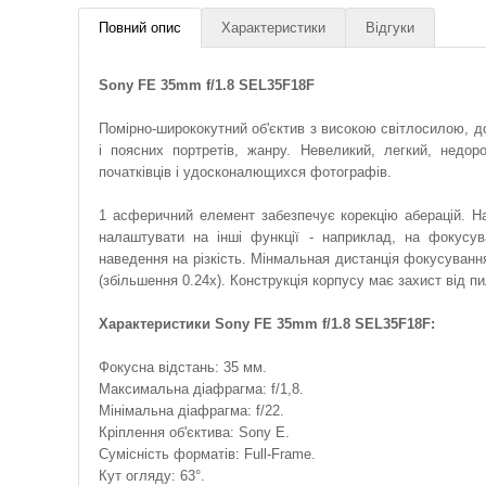
Повний опис
Характеристики
Відгуки
Sony FE 35mm f/1.8 SEL35F18F
Помірно-ширококутний об'єктив з високою світлосилою, д
і поясних портретів, жанру. Невеликий, легкий, недор
початківців і удосконалющихся фотографів.
1 асферичний елемент забезпечує корекцію аберацій. Н
налаштувати на інші функції - наприклад, на фокусув
наведення на різкість. Мінмальная дистанція фокусуванн
(збільшення 0.24х). Конструкція корпусу має захист від пи
Характеристики Sony FE 35mm f/1.8 SEL35F18F:
Фокусна відстань: 35 мм.
Максимальна діафрагма: f/1,8.
Мінімальна діафрагма: f/22.
Кріплення об'єктива: Sony E.
Сумісність форматів: Full-Frame.
Кут огляду: 63°.