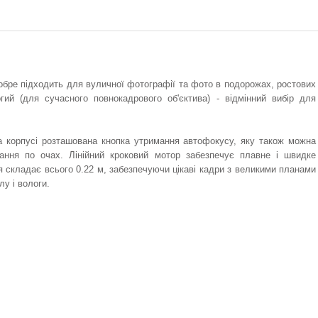
обре підходить для вуличної фотографії та фото в подорожах, ростових
огий (для сучасного повнокадрового об'єктива) - відмінний вибір для
а корпусі розташована кнопка утримання автофокусу, яку також можна
ання по очах. Лінійний кроковий мотор забезпечує плавне і швидке
я складає всього 0.22 м, забезпечуючи цікаві кадри з великими планами
лу і вологи.