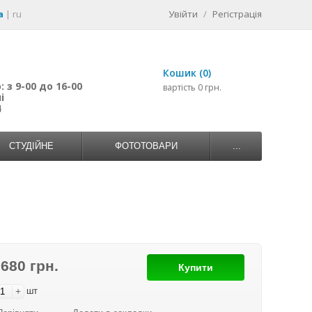
a
|
ru
Увійти
/
Регістрація
Кошик (0)
 з 9-00 до 16-00
вартість 0 грн.
і
4
СТУДІЙНЕ
ФОТОТОВАРИ
...
 680 грн.
Купити
+
шт