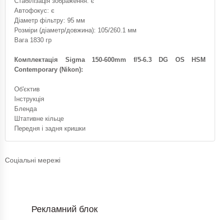
Стабілізація зображення: є
Автофокус: є
Діаметр фільтру: 95 мм
Розміри (діаметр/довжина): 105/260.1 мм
Вага 1830 гр
Комплектація Sigma 150-600mm f/5-6.3 DG OS HSM
Contemporary (Nikon):
Об'єктив
Інструкція
Бленда
Штативне кільце
Передня і задня кришки
Соціальні мережі
Рекламний блок