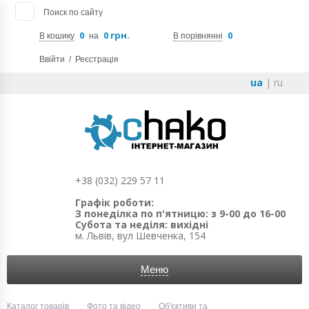
Поиск по сайту
0
0 грн.
0
В кошику
на
В порівнянні
Ввійти
/
Реєстрація
ua
|
ru
+38 (032) 229 57 11
Графік роботи:
З понеділка по п'ятницю: з 9-00 до 16-00
Субота та неділя: вихідні
м. Львів, вул Шевченка, 154
Меню
Каталог товарів
Фото та відео
Об'єктиви та