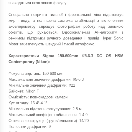
знаходяться поза зоною фокусу.
Спеціальне покриття тильної і фронтальної лінз відштовхує
жир і воду, а поліпшена система стабілізації з включенням
акселерометру спрощує фотографам роботу над зйомкою
об'єктів, що рухаються. Вдосконалений AF-алгоритм з
режимом підтримки ручного доведення і привід Hyper Sonic
Motor забезпечують швидкий і тихий автофокус.
Характеристики Sigma 150-600mm f/5-6.3 DG OS HSM
Contemporary (Nikon):
Фокусна відстань: 150-600 мм
Максимальне значення діафрагми: f/5-6.3
Мінімальне значення діафрагми: f/22
Байонет: Nikon F
Сумісність: повнокадрові камери
Кут огляду: 16.4°-4.1°
Мінімальна відстань фокусування: 2.8 м
Максимальний коефіцієнт збільшення: 1:4.9
Оптична конструкція (групи/елементи): 14/20
Пелюстки діафрагми: 9