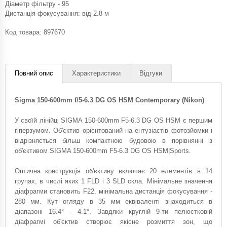
Діаметр фільтру - 95
Дистанція фокусування: від 2.8 м
Код товара:
897670
Повний опис
Характеристики
Відгуки
Sigma 150-600mm f/5-6.3 DG OS HSM Contemporary (Nikon)
У своїй лінійці SIGMA 150-600mm F5-6.3 DG OS HSM є першим
гіперзумом. Об'єктив орієнтований на ентузіастів фотозйомки і
відрізняється більш компактною будовою в порівнянні з
об'єктивом SIGMA 150-600mm F5-6.3 DG OS HSM|Sports.
Оптична конструкція об'єктиву включає 20 елементів в 14
групах, в числі яких 1 FLD і 3 SLD скла. Мінімальне значення
діафрагми становить F22, мінімальна дистанція фокусування -
280 мм. Кут огляду в 35 мм еквіваленті знаходиться в
діапазоні 16.4° - 4.1°. Завдяки круглій 9-ти пелюстковій
діафрагмі об'єктив створює якісне розмиття зон, що