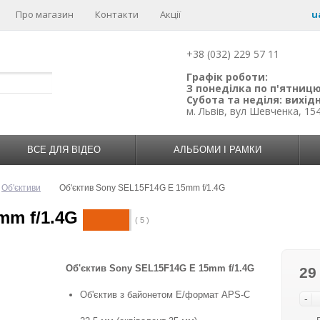
Про магазин
Контакти
Акції
u
+38 (032) 229 57 11
Графік роботи:
З понеділка по п'ятницю:
Субота та неділя: вихідн
м. Львів, вул Шевченка, 15
ВСЕ ДЛЯ ВІДЕО
АЛЬБОМИ І РАМКИ
Об'єктиви
Об'єктив Sony SEL15F14G E 15mm f/1.4G
mm f/1.4G
( 5 )
Об'єктив Sony SEL15F14G E 15mm f/1.4G
29
Об'єктив з байонетом E/формат APS-C
-