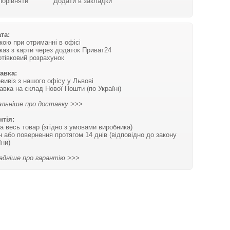
Порівняти
Додати в закладки
та:
вкою при отриманні в офісі
каз з карти через додаток Приват24
отівковий розрахунок
авка:
вивіз з нашого офісу у Львові
авка на склад Нової Пошти (по Україні)
льніше про доставку >>>
нтія:
на весь товар (згідно з умовами виробника)
н або повернення протягом 14 днів (відповідно до закону
їни)
адніше про гарантію >>>