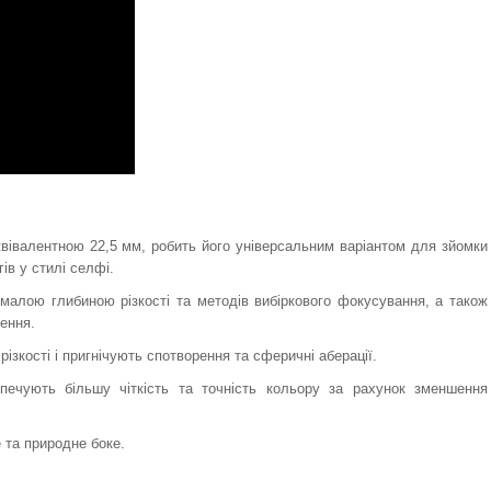
квівалентною 22,5 мм, робить його універсальним варіантом для зйомки
ів у стилі селфі.
малою глибиною різкості та методів вибіркового фокусування, а також
ення.
ізкості і пригнічують спотворення та сферичні аберації.
ечують більшу чіткість та точність кольору за рахунок зменшення
 та природне боке.