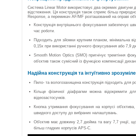
Система Linear Motor використовує два окремих двигуни 
відстеження. Ця конструкція також сприяє більш природн
Response, а перемикач AF/MF розташований на оправі об
Конструкція внутрішнього фокусування забезпечує шви
час роботи.
Підходить для зйомки крупним планом, мінімальна в
0,15x при використанні ручного фокусування або 7,9 д
Smooth Motion Optics (SMO) пригнічує тремтіння фоку
об'єктив також сумісний із функцією компенсації дихан
Надійна конструкція та інтуїтивно зрозуміл
Пило- та вологозахищена конструкція підходить для р
Кільце фізичної діафрагми можна відокремити дл
відеозастосунків.
Кнопка утримання фокусування на корпусі об'єктива,
швидкого доступу до вибраних налаштувань.
Об'єктив має довжину 2,7 дюйма та вагу 7,7 унції, 
більш гладких корпусів APS-C.