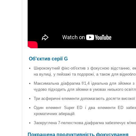
Об'єктив серії G
Ширококутний фікс-об'єктив з фокусною відстанню, е
на вулиці, у пейзажі та подорожі, а також для відеоблог
Максимальна діафрагма f/1,4 ідеальна для зйомки з 
чудово підходить для зйомки в умовах низького освітл
Три асферичні елементи допомагають досягти високої р
Один елемент Super ED і два елементи ED забезп
хроматичних аберацій.
Заокруглена 7-пелюсткова діафрагма забезпечує м'яке
Покращена продуктивність фокусування