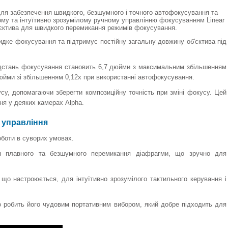
для забезпечення швидкого, безшумного і точного автофокусування та
ому та інтуїтивно зрозумілому ручному управлінню фокусуванням Linear
'єктива для швидкого перемикання режимів фокусування.
дке фокусування та підтримує постійну загальну довжину об'єктива під
ідстань фокусування становить 6,7 дюйми з максимальним збільшенням
юйми зі збільшенням 0,12x при використанні автофокусування.
су, допомагаючи зберегти композиційну точність при зміні фокусу. Цей
ня у деяких камерах Alpha.
е управління
оботи в суворих умовах.
я плавного та безшумного перемикання діафрагми, що зручно для
 що настроюється, для інтуїтивно зрозумілого тактильного керування і
що робить його чудовим портативним вибором, який добре підходить для