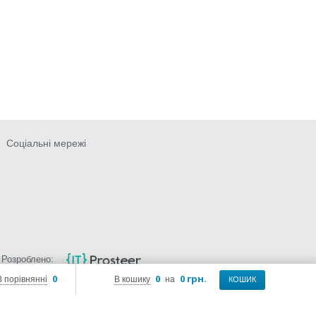
Соціальні мережі
Розроблено:
0
0
0 грн.
В порівнянні
В кошику
на
КОШИК