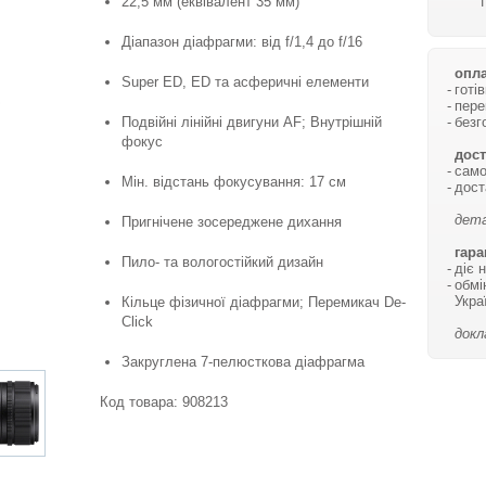
22,5 мм (еквівалент 35 мм)
Діапазон діафрагми: від f/1,4 до f/16
опла
Super ED, ED та асферичні елементи
готі
пере
безг
Подвійні лінійні двигуни AF; Внутрішній
фокус
дост
само
Мін. відстань фокусування: 17 см
дост
дета
Пригнічене зосереджене дихання
гара
Пило- та вологостійкий дизайн
діє 
обмі
Укра
Кільце фізичної діафрагми; Перемикач De-
Click
докл
Закруглена 7-пелюсткова діафрагма
Код товара:
908213