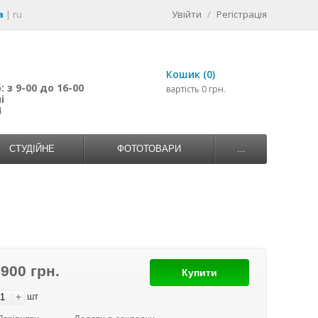
a
|
ru
Увійти
/
Регістрація
Кошик (0)
 з 9-00 до 16-00
вартість 0 грн.
і
4
СТУДІЙНЕ
ФОТОТОВАРИ
...
 900 грн.
Купити
+
шт