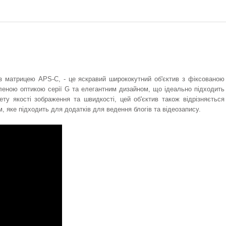
 з матрицею APS-C, - це яскравий ширококутний об'єктив з фіксованою
леною оптикою серії G та елегантним дизайном, що ідеально підходить
ету якості зображення та швидкості, цей об'єктив також відрізняється
 яке підходить для додатків для ведення блогів та відеозапису.