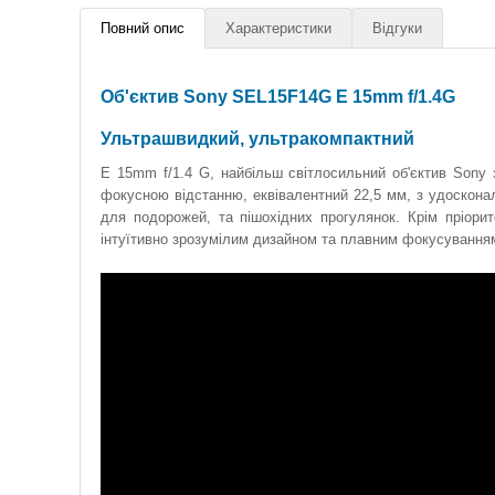
Повний опис
Характеристики
Відгуки
Об'єктив Sony SEL15F14G E 15mm f/1.4G
Ультрашвидкий, ультракомпактний
E 15mm f/1.4 G, найбільш світлосильний об'єктив Sony
фокусною відстанню, еквівалентний 22,5 мм, з удоскона
для подорожей, та пішохідних прогулянок. Крім пріорит
інтуїтивно зрозумілим дизайном та плавним фокусуванням,