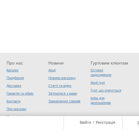
Про нас
Новини
Гуртовим клієнтам
Каталог
Акції
Останні
надходження
Придбання
Новини магазину
Акції гурт
Доставка
Статті та відео
Гурт, що очікується
Гарантія та обмін
Зв'язатися з нами
Інфа для
Контакти
Замовлення товарів
дропшиперів
Про магазин
Угода користувача
Ввійти
/
Реєстрація