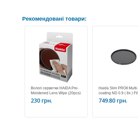
Рекомендовані товари:
Вологі серветки HAIDA Pre-
Haida Slim PROII Multi-
Moistened Lens Wipe (20pcs)
coating ND 0.9 ( 8x ) Fil
HD4634
52mm
230 грн.
749.80 грн.