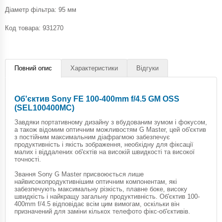
Діаметр фільтра: 95 мм
Код товара:
931270
Повний опис
Характеристики
Відгуки
Об'єктив Sony FE 100-400mm f/4.5 GM OSS
(SEL100400MC)
Завдяки портативному дизайну з вбудованим зумом і фокусом,
а також відомим оптичним можливостям G Master, цей об'єктив
з постійним максимальним діафрагмою забезпечує
продуктивність і якість зображення, необхідну для фіксації
малих і віддалених об'єктів на високій швидкості та високої
точності.
Звання Sony G Master присвоюється лише
найвисокопродуктивнішим оптичним компонентам, які
забезпечують максимальну різкість, плавне боке, високу
швидкість і найкращу загальну продуктивність. Об'єктив 100-
400mm f/4.5 відповідає всім цим вимогам, оскільки він
призначений для заміни кількох телефото фікс-об'єктивів.