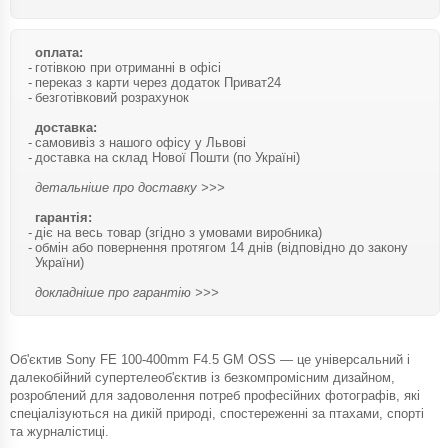
оплата:
готівкою при отриманні в офісі
переказ з карти через додаток Приват24
безготівковий розрахунок
доставка:
самовивіз з нашого офісу у Львові
доставка на склад Нової Пошти (по Україні)
детальніше про доставку >>>
гарантія:
діє на весь товар (згідно з умовами виробника)
обмін або повернення протягом 14 днів (відповідно до закону
України)
докладніше про гарантію >>>
Об'єктив Sony FE 100-400mm F4.5 GM OSS — це універсальний і
далекобійний супертелеоб'єктив із безкомпромісним дизайном,
розроблений для задоволення потреб професійних фотографів, які
спеціалізуються на дикій природі, спостереженні за птахами, спорті
та журналістиці.