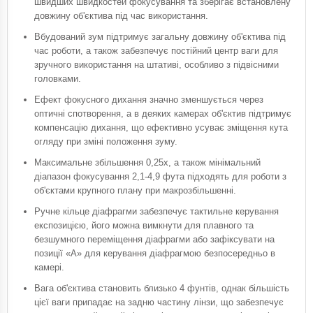
швидших швидкостей фокусування та зберігає встановлену
довжину об'єктива під час використання.
Вбудований зум підтримує загальну довжину об'єктива під
час роботи, а також забезпечує постійний центр ваги для
зручного використання на штативі, особливо з підвісними
головками.
Ефект фокусного дихання значно зменшується через
оптичні спотворення, а в деяких камерах об'єктив підтримує
компенсацію дихання, що ефективно усуває зміщення кута
огляду при зміні положення зуму.
Максимальне збільшення 0,25x, а також мінімальний
діапазон фокусування 2,1-4,9 фута підходять для роботи з
об'єктами крупного плану при макрозбільшенні.
Ручне кільце діафрагми забезпечує тактильне керування
експозицією, його можна вимкнути для плавного та
безшумного переміщення діафрагми або зафіксувати на
позиції «A» для керування діафрагмою безпосередньо в
камері.
Вага об'єктива становить близько 4 фунтів, однак більшість
цієї ваги припадає на задню частину лінзи, що забезпечує