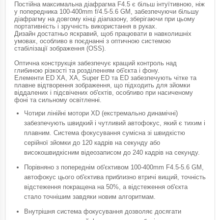
Постійна максимальна діафрагма F4.5 є більш інтуїтивною, ніж
у попередника 100-400mm f/4.5-5.6 GM, забезпечуючи більшу
діафрагму на довгому кінці діапазону, зберігаючи при цьому
портативність і зручність використання в руках.
Дизайн достатньо яскравий, щоб працювати в навколишніх
умовах, особливо в поєднанні з оптичною системою
стабілізації зображення (OSS).
Оптична конструкція забезпечує кращий контроль над
глибиною різкості та розділенням об'єкта і фону.
Елементи ED XA, XA, Super ED та ED забезпечують чітке та
плавне відтворення зображення, що підходить для зйомки
віддалених і підсвічених об'єктів, особливо при насиченому
фоні та сильному освітленні.
Чотири лінійні мотори XD (екстремально динамічні)
забезпечують швидкий і чутливий автофокус, який є тихим і
плавним. Система фокусування сумісна зі швидкістю
серійної зйомки до 120 кадрів на секунду або
високошвидкісним відеозаписом до 240 кадрів на секунду.
Порівняно з попереднім об'єктивом 100-400mm F4.5-5.6 GM,
автофокус цього об'єктива приблизно втричі вищий, точність
відстеження покращена на 50%, а відстеження об'єкта
стало точнішим завдяки новим алгоритмам.
Внутрішня система фокусування дозволяє досягати