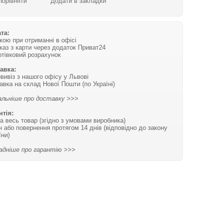
Порівняти
Додати в закладки
та:
вкою при отриманні в офісі
каз з карти через додаток Приват24
отівковий розрахунок
авка:
вивіз з нашого офісу у Львові
авка на склад Нової Пошти (по Україні)
льніше про доставку >>>
нтія:
на весь товар (згідно з умовами виробника)
н або повернення протягом 14 днів (відповідно до закону
їни)
адніше про гарантію >>>