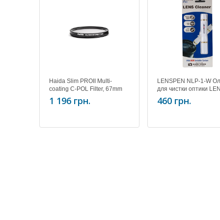
Haida Slim PROII Multi-
LENSPEN NLP-1-W Ол
coating C-POL Filter, 67mm
для чистки оптики L
Original (Lens Cleaner
1 196 грн.
460 грн.
1-W ( white )