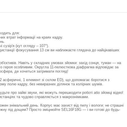
ходить для:
их втрат інформації на краях кадру.
нь.
 сузір'я (кут огляду – 107°).
дистанції фокусування 13 см ви наближаєте глядача до найцікавіших
б'єктивів. Навіть у складних умовах зйомки: захід сонця, туман — на
го героя особливим. Округла 11-пелюсткова діафрагма відповідає за
мосфера, де хочеться затримати погляд!
 (2 асферичні, 1 елемент зі склом ED), що допомагає боротися з
сьому полю кадру, без невиразних ділянок та колірних шумів.
удьте про зайві звуки, які можуть перешкодити роботі або зйомці відео!
станціях та чудово справляється з макрознімками.
кожен знімальний день. Корпус має захист від пилу і вологи: не страшні
режну під дощем? Просто зміцнюйте SEL16F18G — і ви готові до будь-