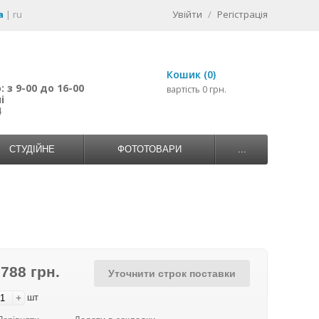
a
|
ru
Увійти
/
Регістрація
Кошик (0)
 з 9-00 до 16-00
вартість 0 грн.
і
4
СТУДІЙНЕ
ФОТОТОВАРИ
...
 788 грн.
Уточнити строк поставки
+
шт