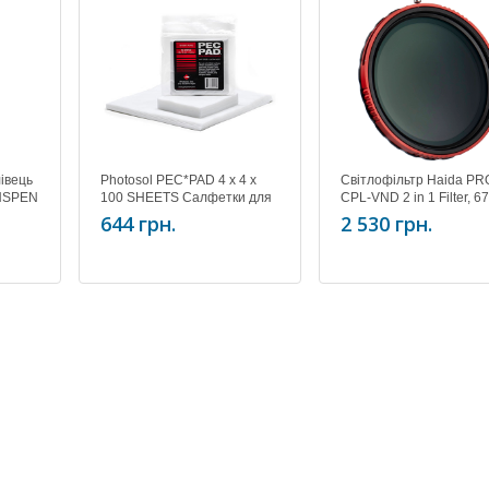
івець
Photosol PEC*PAD 4 x 4 x
Світлофільтр Haida PRO
ENSPEN
100 SHEETS Салфетки для
CPL-VND 2 in 1 Filter, 
) NLP-
чистки оптики(100 шт)
HD4781
644 грн.
2 530 грн.