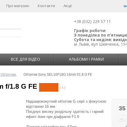
Про магазин
Контакти
Акції
u
+38 (032) 229 57 11
Графік роботи:
З понеділка по п'ятницю:
Субота та неділя: вихідн
м. Львів, вул Шевченка, 15
ВСЕ ДЛЯ ВІДЕО
АЛЬБОМИ І РАМКИ
Об'єктиви
Об'єктив Sony SEL16F18G 16mm f/1.8 G FE
 f/1.8 G FE
( 1 )
Надширококутний об'єктив G серії з фокусною
відстанню 16 мм.
35
Поєднує високу роздільну здатність і гарний
ефект боке при діафрагмі F1.8
-
Діаметр світлофільтру: 67мм.