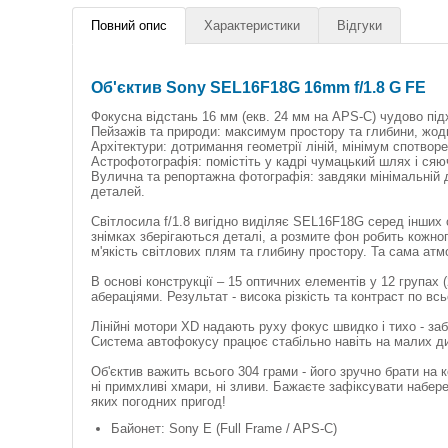
Повний опис
Характеристики
Відгуки
Об'єктив Sony SEL16F18G 16mm f/1.8 G FE
Фокусна відстань 16 мм (екв. 24 мм на APS-C) чудово під
Пейзажів та природи: максимум простору та глибини, жодн
Архітектури: дотримання геометрії ліній, мінімум спотворе
Астрофотографія: помістіть у кадрі чумацький шлях і сяючі
Вулична та репортажна фотографія: завдяки мінімальній 
деталей.
Світлосила f/1.8 вигідно виділяє SEL16F18G серед інших о
знімках зберігаються деталі, а розмите фон робить кожно
м'якість світлових плям та глибину простору. Та сама ат
В основі конструкції – 15 оптичних елементів у 12 групах
абераціями. Результат - висока різкість та контраст по в
Лінійні мотори XD надають руху фокус швидко і тихо - заб
Система автофокусу працює стабільно навіть на малих ди
Об'єктив важить всього 304 грами - його зручно брати на 
ні примхливі хмари, ні зливи. Бажаєте зафіксувати набе
яких погодних пригод!
Байонет: Sony E (Full Frame / APS-C)