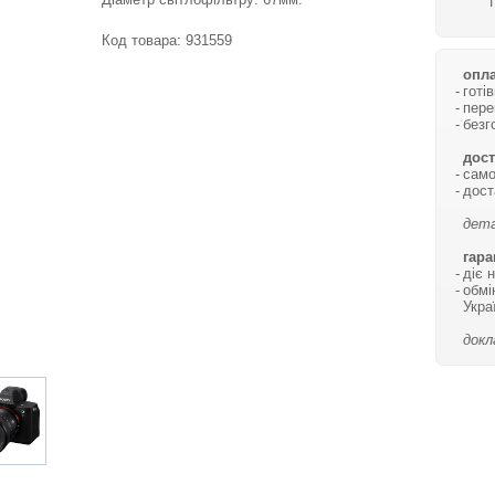
Код товара:
931559
опла
готі
пере
безг
дост
само
дост
дета
гара
діє 
обмі
Укра
докл