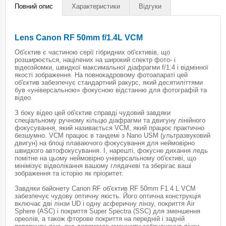
Повний опис
Характеристики
Відгуки
Lens Canon RF 50mm f/1.4L VCM
Об'єктив є частиною серії гібридних об'єктивів, що
розширюється, націлених на широкий спектр фото- і
відеозйомки, швидкої максимальної діафрагми f/1.4 і відмінної
якості зображення. На повнокадровому фотоапараті цей
об'єктив забезпечує стандартний ракурс, який десятиліттями
був «універсальною» фокусною відстанню для фотографій та
відео.
З боку відео цей об'єктив справді чудовий завдяки
спеціальному ручному кільцю діафрагми та двигуну лінійного
фокусування, який називається VCM, який працює практично
безшумно. VCM працює в тандемі з Nano USM (ультразвуковий
двигун) на блоці плаваючого фокусування для неймовірно
швидкого автофокусування. І, нарешті, фокусне дихання ледь
помітне на цьому неймовірно універсальному об'єктиві, що
мінімізує відволікання вашому глядачеві та зберігає ваші
зображення та історію як пріоритет.
Завдяки байонету Canon RF об'єктив RF 50mm F1.4 L VCM
забезпечує чудову оптичну якість. Його оптична конструкція
включає дві лінзи UD і одну асферичну лінзу, покриття Air
Sphere (ASC) і покриття Super Spectra (SSC) для зменшення
ореолів, а також фторове покриття на передній і задній