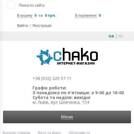
Поиск по сайту
0
0 грн.
0
В кошику
на
В порівнянні
Ввійти
/
Реєстрація
ua
|
ru
+38 (032) 229 57 11
Графік роботи:
З понеділка по п'ятницю: з 9-00 до 16-00
Субота та неділя: вихідні
м. Львів, вул Шевченка, 154
Меню
Каталог товарів
Фото та відео
Об'єктиви та