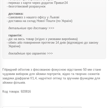
переказ з карти через додаток Приват24
безготівковий розрахунок
доставка:
самовивіз з нашого офісу у Львові
доставка на склад Нової Пошти (по Україні)
детальніше про доставку >>>
гарантія:
діє на весь товар (згідно з умовами виробника)
обмін або повернення протягом 14 днів (відповідно до закону
України)
докладніше про гарантію >>>
Гібридний об'єктив з фіксованою фокусною відстанню 50 мм стане
чудовим вибором для зйомки портретів, відео та творчих сюжетів
завдяки діафрагмі f/1,4, надчіткої оптиці та зручним функціям для
зйомки фільмів.
Код товара:
920816