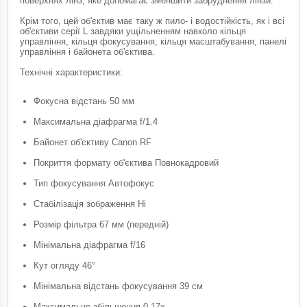
поверхнях лінз, яке допомагає зменшити забруднення лінзи.
Крім того, цей об'єктив має таку ж пило- і водостійкість, як і всі
об'єктиви серії L завдяки ущільненням навколо кільця
управління, кільця фокусування, кільця масштабування, панелі
управління і байонета об'єктива.
Технічні характеристики:
Фокусна відстань 50 мм
Максимальна діафрагма f/1.4
Байонет об'єктиву Canon RF
Покриття формату об'єктива Повнокадровий
Тип фокусування Автофокус
Стабілізація зображення Ні
Розмір фільтра 67 мм (передній)
Мінімальна діафрагма f/16
Кут огляду 46°
Мінімальна відстань фокусування 39 см
Максимальне збільшення 0.17x