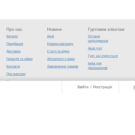
Про нас
Новини
Гуртовим клієнтам
Каталог
Акції
Останні
надходження
Придбання
Новини магазину
Акції гурт
Доставка
Статті та відео
Гурт, що очікується
Гарантія та обмін
Зв'язатися з нами
Інфа для
Контакти
Замовлення товарів
дропшиперів
Про магазин
Угода користувача
Ввійти
/
Реєстрація