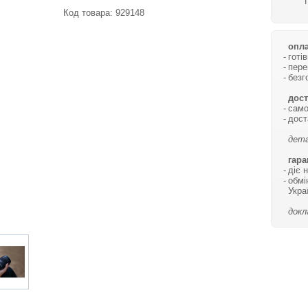
Код товара:
929148
опла
готі
пере
безг
дост
само
дост
дета
гара
діє 
обмі
Укра
докл