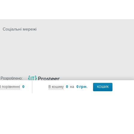
Соціальні мережі
Розроблено:
0
0
0 грн.
В порівнянні
В кошику
на
КОШИК