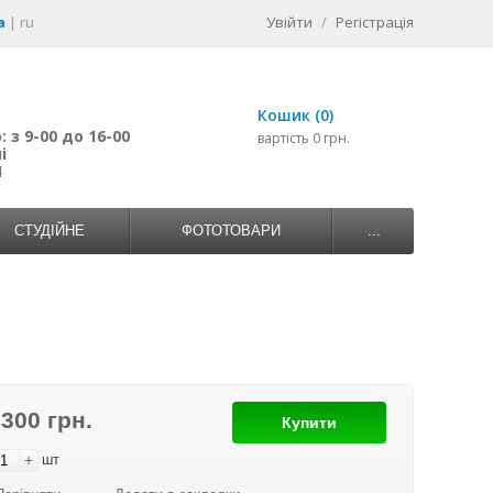
a
|
ru
Увійти
/
Регістрація
Кошик (0)
 з 9-00 до 16-00
вартість 0 грн.
і
4
СТУДІЙНЕ
ФОТОТОВАРИ
...
 300 грн.
Купити
+
шт