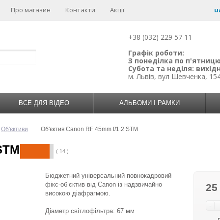
Про магазин
Контакти
Акції
u
+38 (032) 229 57 11
Графік роботи:
З понеділка по п'ятницю:
Субота та неділя: вихідн
м. Львів, вул Шевченка, 15
ВСЕ ДЛЯ ВІДЕО
АЛЬБОМИ І РАМКИ
Об'єктиви
Об'єктив Canon RF 45mm f/1.2 STM
 STM
( 14 )
Бюджетний універсальний повнокадровий
фікс-об’єктив від Canon із надзвичайно
25
високою діафрагмою.
-
Діаметр світлофільтра: 67 мм