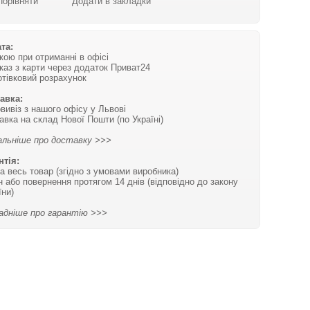
Порівняти
Додати в закладки
та:
вкою при отриманні в офісі
каз з карти через додаток Приват24
отівковий розрахунок
авка:
вивіз з нашого офісу у Львові
авка на склад Нової Пошти (по Україні)
льніше про доставку >>>
нтія:
на весь товар (згідно з умовами виробника)
н або повернення протягом 14 днів (відповідно до закону
їни)
адніше про гарантію >>>