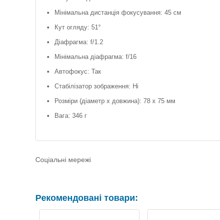
Мінімальна дистанція фокусування: 45 см
Кут огляду: 51°
Діафрагма: f/1.2
Мінімальна діафрагма: f/16
Автофокус: Так
Стабілізатор зображення: Ні
Розміри (діаметр х довжина): 78 х 75 мм
Вага: 346 г
Соціальні мережі
Рекомендовані товари: