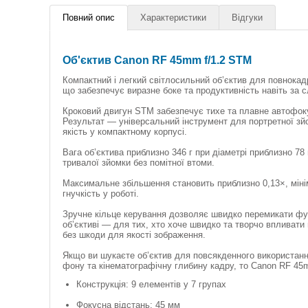
Повний опис
Характеристики
Відгуки
Об'єктив Canon RF 45mm f/1.2 STM
Компактний і легкий світлосильний об’єктив для повнокад
що забезпечує виразне боке та продуктивність навіть за 
Кроковий двигун STM забезпечує тихе та плавне автофоку
Результат — універсальний інструмент для портретної зйо
якість у компактному корпусі.
Вага об’єктива приблизно 346 г при діаметрі приблизно 78
тривалої зйомки без помітної втоми.
Максимальне збільшення становить приблизно 0,13×, мін
гнучкість у роботі.
Зручне кільце керування дозволяє швидко перемикати функ
об’єктиві — для тих, хто хоче швидко та творчо впливати 
без шкоди для якості зображення.
Якщо ви шукаєте об’єктив для повсякденного використан
фону та кінематографічну глибину кадру, то Canon RF 45
Конструкція: 9 елементів у 7 групах
Фокусна відстань: 45 мм