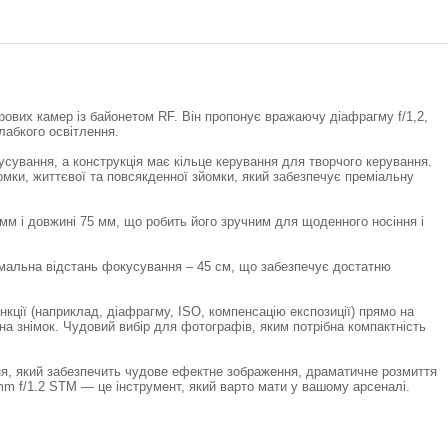
рових камер із байонетом RF. Він пропонує вражаючу діафрагму f/1,2,
слабкого освітлення.
сування, а конструкція має кільце керування для творчого керування.
мки, життєвої та повсякденної зйомки, який забезпечує преміальну
 мм і довжині 75 мм, що робить його зручним для щоденного носіння і
імальна відстань фокусування – 45 см, що забезпечує достатню
ції (наприклад, діафрагму, ISO, компенсацію експозиції) прямо на
на знімок. Чудовий вибір для фотографів, яким потрібна компактність
ня, який забезпечить чудове ефектне зображення, драматичне розмиття
mm f/1.2 STM — це інструмент, який варто мати у вашому арсеналі.