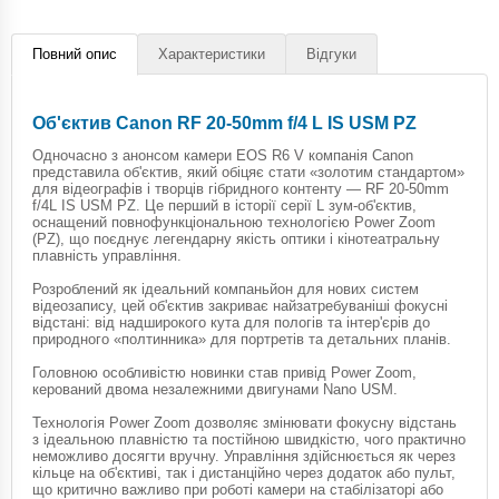
Повний опис
Характеристики
Відгуки
Об'єктив Canon RF 20-50mm f/4 L IS USM PZ
Одночасно з анонсом камери EOS R6 V компанія Canon
представила об'єктив, який обіцяє стати «золотим стандартом»
для відеографів і творців гібридного контенту — RF 20-50mm
f/4L IS USM PZ. Це перший в історії серії L зум-об'єктив,
оснащений повнофункціональною технологією Power Zoom
(PZ), що поєднує легендарну якість оптики і кінотеатральну
плавність управління.
Розроблений як ідеальний компаньйон для нових систем
відеозапису, цей об'єктив закриває найзатребуваніші фокусні
відстані: від надширокого кута для пологів та інтер'єрів до
природного «полтинника» для портретів та детальних планів.
Головною особливістю новинки став привід Power Zoom,
керований двома незалежними двигунами Nano USM.
Технологія Power Zoom дозволяє змінювати фокусну відстань
з ідеальною плавністю та постійною швидкістю, чого практично
неможливо досягти вручну. Управління здійснюється як через
кільце на об'єктиві, так і дистанційно через додаток або пульт,
що критично важливо при роботі камери на стабілізаторі або