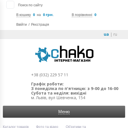
Поиск по сайту
0
0 грн.
0
В кошику
на
В порівнянні
Ввійти
/
Реєстрація
ua
|
ru
+38 (032) 229 57 11
Графік роботи:
З понеділка по п'ятницю: з 9-00 до 16-00
Субота та неділя: вихідні
м. Львів, вул Шевченка, 154
Меню
Каталог товарів
Фото та відео
Об'єктиви та