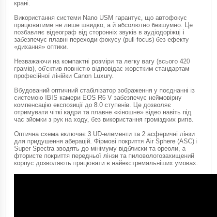
крані.
Використання системи Nano USM гарантує, що автофокус
працюватиме не лише швидко, а й абсолютно безшумно. Це
позбавляє відеограф від сторонніх звуків в аудіодоріжці і
забезпечує плавні переходи фокусу (pull-focus) без ефекту
«дихання» оптики.
Незважаючи на компактні розміри та легку вагу (всього 420
грамів), об'єктив повністю відповідає жорстким стандартам
професійної лінійки Canon Luxury.
Вбудований оптичний стабілізатор зображення у поєднанні із
системою IBIS камери EOS R6 V забезпечує неймовірну
компенсацію експозиції до 8.0 ступенів. Це дозволяє
отримувати чіткі кадри та плавне «кіношне» відео навіть під
час зйомки з рук на ходу, без використання громіздких ригів.
Оптична схема включає 3 UD-елементи та 2 асферичні лінзи
для придушення аберацій. Фірмові покриття Air Sphere (ASC) і
Super Spectra зводять до мінімуму відблиски та ореоли, а
фтористе покриття передньої лінзи та пиловологозахищений
корпус дозволяють працювати в найекстремальніших умовах.