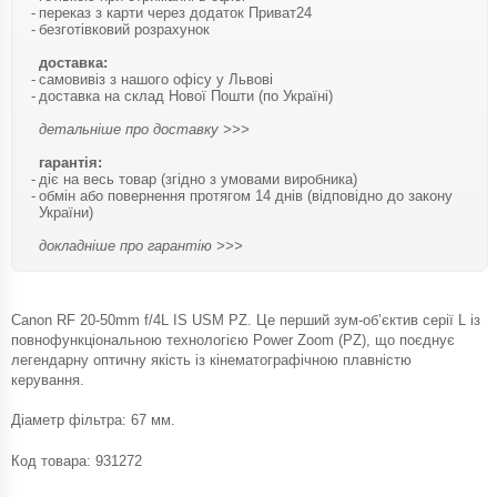
переказ з карти через додаток Приват24
безготівковий розрахунок
доставка:
самовивіз з нашого офісу у Львові
доставка на склад Нової Пошти (по Україні)
детальніше про доставку >>>
гарантія:
діє на весь товар (згідно з умовами виробника)
обмін або повернення протягом 14 днів (відповідно до закону
України)
докладніше про гарантію >>>
Canon RF 20-50mm f/4L IS USM PZ. Це перший зум-об’єктив серії L із
повнофункціональною технологією Power Zoom (PZ), що поєднує
легендарну оптичну якість із кінематографічною плавністю
керування.
Діаметр фільтра: 67 мм.
Код товара:
931272