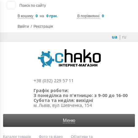
Поиск по сайту
0
0 грн.
0
В кошику
на
В порівнянні
Ввійти
/
Реєстрація
ua
|
ru
+38 (032) 229 57 11
Графік роботи:
З понеділка по п'ятницю: з 9-00 до 16-00
Субота та неділя: вихідні
м. Львів, вул Шевченка, 154
Меню
Каталог товарів
Фото та відео
Об'єктиви та