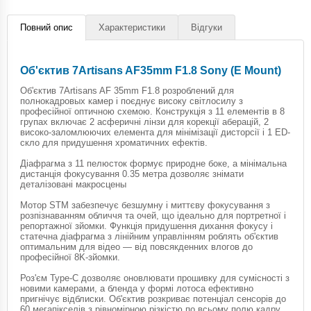
Повний опис
Характеристики
Відгуки
Об'єктив 7Artisans AF35mm F1.8 Sony (E Mount)
Об'єктив 7Artisans AF 35mm F1.8 розроблений для
полнокадровых камер і поєднує високу світлосилу з
професійної оптичною схемою. Конструкція з 11 елементів в 8
групах включає 2 асферичні лінзи для корекції аберацій, 2
високо-заломлюючих елемента для мінімізації дисторсії і 1 ED-
скло для придушення хроматичних ефектів.
Діафрагма з 11 пелюсток формує природне боке, а мінімальна
дистанція фокусування 0.35 метра дозволяє знімати
деталізовані макросцены
Мотор STM забезпечує безшумну і миттєву фокусування з
розпізнаванням обличчя та очей, що ідеально для портретної і
репортажної зйомки. Функція придушення дихання фокусу і
статечна діафрагма з лінійним управлінням роблять об'єктив
оптимальним для відео — від повсякденних влогов до
професійної 8K-зйомки.
Роз'єм Type-C дозволяє оновлювати прошивку для сумісності з
новими камерами, а бленда у формі лотоса ефективно
пригнічує відблиски. Об'єктив розкриває потенціал сенсорів до
60 мегапікселів з рівномірною різкістю по всьому полю кадру.