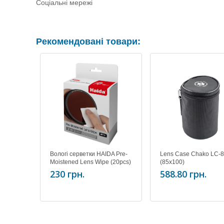
Соціальні мережі
Рекомендовані товари:
Вологі серветки HAIDA Pre-
Lens Case Chako LC-
Moistened Lens Wipe (20pcs)
(85х100)
HD4634
230 грн.
588.80 грн.