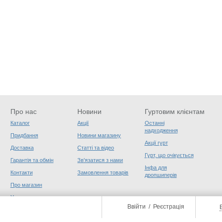
Про нас
Новини
Гуртовим клієнтам
Каталог
Акції
Останні
надходження
Придбання
Новини магазину
Акції гурт
Доставка
Статті та відео
Гурт, що очікується
Гарантія та обмін
Зв'язатися з нами
Інфа для
Контакти
Замовлення товарів
дропшиперів
Про магазин
Угода користувача
Ввійти
/
Реєстрація