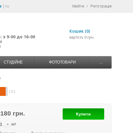
a
|
ru
Увійти
/
Регістрація
Кошик (0)
 з 9-00 до 16-00
вартість 0 грн.
і
4
СТУДІЙНЕ
ФОТОТОВАРИ
...
)
( 2 )
 180 грн.
Купити
+
шт