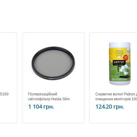
85100
Поляризаційний
Серветки вологі Patron
світлофільтр Haida Slim
очищення моніторів 10
PROII Multi-coating C-POL
штук, туба F3-027
1 104 грн.
124.20 грн.
Filter 62mm