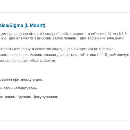
ica/Sigma (L Mount)
я підвищення чіткості і колірної нейтральності, в об'єктиві 24 мм f/1.8
ією, два елемента з високим заломленням і два асферичні елементи.
е розмиття фону в областях кадру, що знаходяться не в фокусі,
зом з яскравою максимальною діафрагмою об'єктива f / 1.8, забезпечує
легше ізолювати об'єкти зйомки.
вання при зйомці відео.
их вами налаштувань.
матичним і ручним фокусуванням.