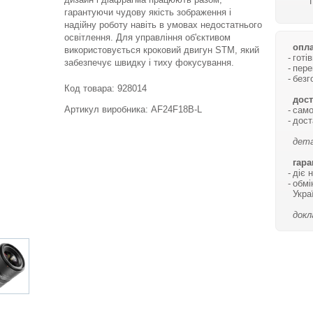
гарантуючи чудову якість зображення і
надійну роботу навіть в умовах недостатнього
освітлення. Для управління об'єктивом
опла
використовується кроковий двигун STM, який
готі
забезпечує швидку і тиху фокусування.
пере
безг
Код товара:
928014
дост
Артикул виробника: AF24F18B-L
само
дост
дета
гара
діє 
обмі
Укра
докл