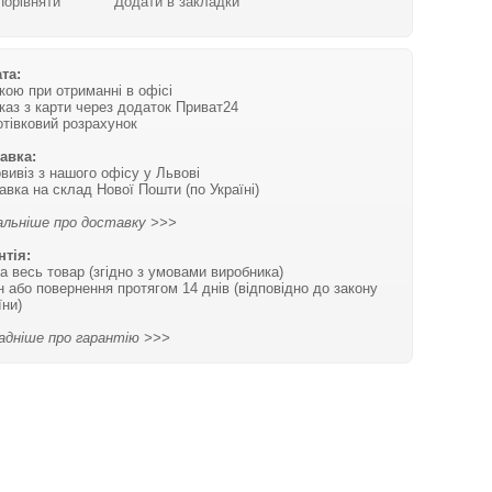
Порівняти
Додати в закладки
та:
вкою при отриманні в офісі
каз з карти через додаток Приват24
отівковий розрахунок
авка:
вивіз з нашого офісу у Львові
авка на склад Нової Пошти (по Україні)
льніше про доставку >>>
нтія:
на весь товар (згідно з умовами виробника)
н або повернення протягом 14 днів (відповідно до закону
їни)
адніше про гарантію >>>