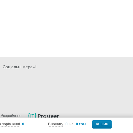
Соціальні мережі
Розроблено:
0
0
0 грн.
В порівнянні
В кошику
на
КОШИК