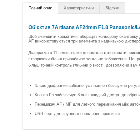
Повний опис
Характеристики
Відгуки
Об'єктив 7Artisans AF24mm F1.8 Panasonic/Le
Щоб зменшити хроматичні аберації і кольорову окантовку дл
AF використовуються три елемента з наднизькою дисперс
Діафрагма з 11 пелюстками допомагає створювати приємн
створюючи більш привабливе загальне зображення. Це, ра
більш точний контроль глибини різкості, дозволяючи вам 
Кльце діафрагми забезпечує плавне і безшумне регулю
Кнопка Fn забезпечує більш швидкий доступ до обран
Перемикач AF / MF для легкого перемикання між авто
USB-порт для зручного оновлення прошивки.