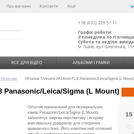
Про магазин
Контакти
Акції
u
+38 (032) 229 57 11
Графік роботи:
З понеділка по п'ятницю:
Субота та неділя: вихідн
м. Львів, вул Шевченка, 15
ВСЕ ДЛЯ ВІДЕО
АЛЬБОМИ І РАМКИ
Об'єктиви
Об'єктив 7Artisans AF24mm F1.8 Panasonic/Leica/Sigma (L Mount
 Panasonic/Leica/Sigma (L Mount)
Об'єктив призначений для беззеркальних
камер Panasonic/Leica/Sigma (L Mount),
15
забезпечує широку перспективу і яскраву
максимальну діафрагму для створення
-
вражаючого боке. Його комплексний оптичний
дизайн і діафрагма працюють разом,