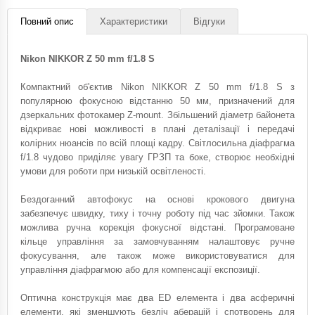
Повний опис
Характеристики
Відгуки
Nikon NIKKOR Z 50 mm f/1.8 S
Компактний об'єктив Nikon NIKKOR Z 50 mm f/1.8 S з
популярною фокусною відстанню 50 мм, призначений для
дзеркальних фотокамер Z-mount. Збільшений діаметр байонета
відкриває нові можливості в плані деталізації і передачі
колірних нюансів по всій площі кадру. Світлосильна діафрагма
f/1.8 чудово приділяє увагу ГРЗП та боке, створює необхідні
умови для роботи при низькій освітленості.
Бездоганний автофокус на основі крокового двигуна
забезпечує швидку, тиху і точну роботу під час зйомки. Також
можлива ручна корекція фокусної відстані. Програмоване
кільце управління за замовчуванням налаштовує ручне
фокусування, але також може використовуватися для
управління діафрагмою або для компенсації експозиції.
Оптична конструкція має два ED елемента і два асферичні
елементи, які зменшують безліч аберацій і спотворень для