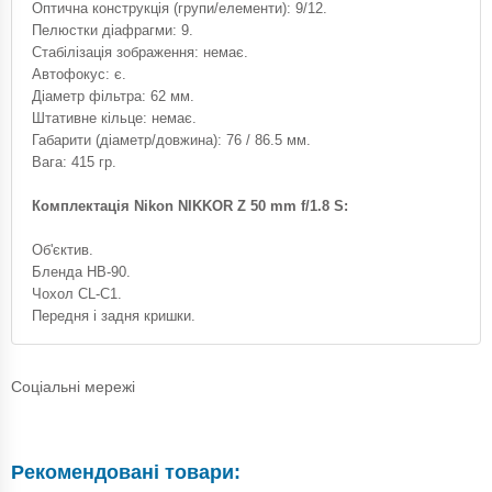
Оптична конструкція (групи/елементи): 9/12.
Пелюстки діафрагми: 9.
Стабілізація зображення: немає.
Автофокус: є.
Діаметр фільтра: 62 мм.
Штативне кільце: немає.
Габарити (діаметр/довжина): 76 / 86.5 мм.
Вага: 415 гр.
Комплектація Nikon NIKKOR Z 50 mm f/1.8 S:
Об'єктив.
Бленда HB-90.
Чохол CL-C1.
Передня і задня кришки.
Соціальні мережі
Рекомендовані товари: