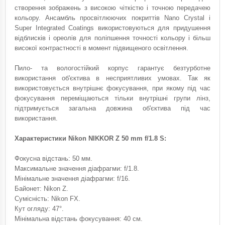
створення зображень з високою чіткістю і точною передачею
кольору. Ансамбль просвітлюючих покриттів Nano Crystal і
Super Integrated Coatings використовуються для придушення
відблисків і ореолів для поліпшення точності кольору і більш
високої контрастності в момент підвищеного освітлення.
Пило- та вологостійкий корпус гарантує безтурботне
використання об'єктива в несприятливих умовах. Так як
використовується внутрішнє фокусування, при якому під час
фокусування переміщаються тільки внутрішні групи лінз,
підтримується загальна довжина об'єктива під час
використання.
Характеристики Nikon NIKKOR Z 50 mm f/1.8 S:
Фокусна відстань: 50 мм.
Максимальне значення діафрагми: f/1.8.
Мінімальне значення діафрагми: f/16.
Байонет: Nikon Z.
Сумісність: Nikon FX.
Кут огляду: 47°.
Мінімальна відстань фокусування: 40 см.