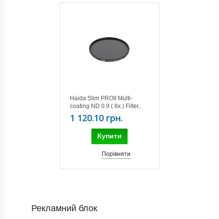
Haida Slim PROII Multi-
coating ND 0.9 ( 8x ) Filter,
62mm
1 120.10 грн.
Купити
Порівняти
Рекламний блок