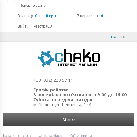
Поиск по сайту
0
0 грн.
0
В кошику
на
В порівнянні
Ввійти
/
Реєстрація
ua
|
ru
+38 (032) 229 57 11
Графік роботи:
З понеділка по п'ятницю: з 9-00 до 16-00
Субота та неділя: вихідні
м. Львів, вул Шевченка, 154
Меню
Каталог товарів
Фото та відео
Об'єктиви та