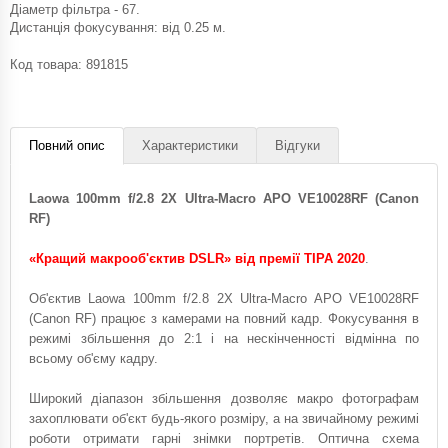
Діаметр фільтра - 67.
Дистанція фокусування: від 0.25 м.
Код товара:
891815
Повний опис
Характеристики
Відгуки
Laowa 100mm f/2.8 2X Ultra-Macro APO VE10028RF (Canon
RF)
«Кращий макрооб'єктив DSLR» від премії TIPA 2020
.
Об'єктив Laowa 100mm f/2.8 2X Ultra-Macro APO VE10028RF
(Canon RF) працює з камерами на повний кадр. Фокусування в
режимі збільшення до 2:1 і на нескінченності відмінна по
всьому об'єму кадру.
Широкий діапазон збільшення дозволяє макро фотографам
захоплювати об'єкт будь-якого розміру, а на звичайному режимі
роботи отримати гарні знімки портретів. Оптична схема