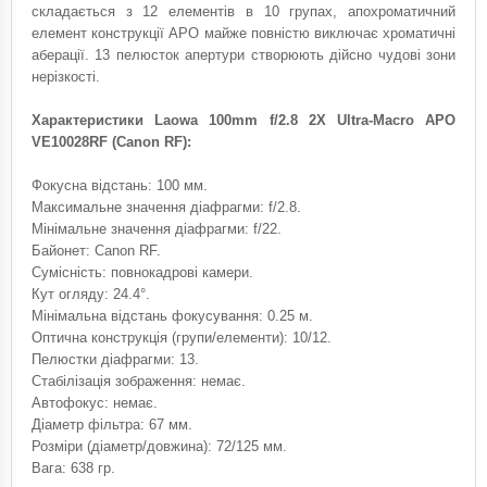
складається з 12 елементів в 10 групах, апохроматичний
елемент конструкції АРО майже повністю виключає хроматичні
аберації. 13 пелюсток апертури створюють дійсно чудові зони
нерізкості.
Характеристики Laowa 100mm f/2.8 2X Ultra-Macro APO
VE10028RF (Canon RF):
Фокусна відстань: 100 мм.
Максимальне значення діафрагми: f/2.8.
Мінімальне значення діафрагми: f/22.
Байонет: Canon RF.
Сумісність: повнокадрові камери.
Кут огляду: 24.4°.
Мінімальна відстань фокусування: 0.25 м.
Оптична конструкція (групи/елементи): 10/12.
Пелюстки діафрагми: 13.
Стабілізація зображення: немає.
Автофокус: немає.
Діаметр фільтра: 67 мм.
Розміри (діаметр/довжина): 72/125 мм.
Вага: 638 гр.