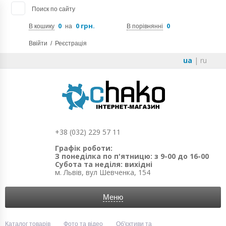
Поиск по сайту
0
0 грн.
0
В кошику
на
В порівнянні
Ввійти
/
Реєстрація
ua
|
ru
+38 (032) 229 57 11
Графік роботи:
З понеділка по п'ятницю: з 9-00 до 16-00
Субота та неділя: вихідні
м. Львів, вул Шевченка, 154
Меню
Каталог товарів
Фото та відео
Об'єктиви та