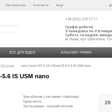
Про магазин
Контакти
Акції
u
+38 (032) 229 57 11
Графік роботи:
З понеділка по п'ятницю:
Субота та неділя: вихідн
м. Львів, вул Шевченка, 15
ВСЕ ДЛЯ ВІДЕО
АЛЬБОМИ І РАМКИ
Об'єктиви
Lens Canon EF-S 18-135mm f/3.5-5.6 IS USM nano
-5.6 IS USM nano
Зум-об'єктив з системою стабілізації.
Гарна якість.
20
Застосування - штатний об'єктив.
-