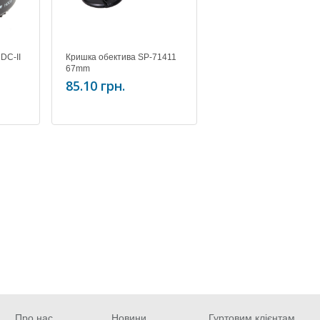
DC-II
Кришка обектива SP-71411
67mm
85.10 грн.
Про нас
Новини
Гуртовим клієнтам