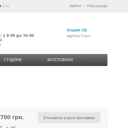
a
|
ru
Увійти
/
Регістрація
Кошик (0)
 з 9-00 до 16-00
вартість 0 грн.
і
4
СТУДІЙНЕ
ФОТОТОВАРИ
...
 700 грн.
Уточнити строк поставки
+
шт