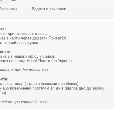
Порівняти
Додати в закладки
та:
вкою при отриманні в офісі
каз з карти через додаток Приват24
отівковий розрахунок
авка:
вивіз з нашого офісу у Львові
авка на склад Нової Пошти (по Україні)
льніше про доставку >>>
нтія:
на весь товар (згідно з умовами виробника)
н або повернення протягом 14 днів (відповідно до закону
їни)
адніше про гарантію >>>