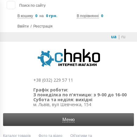
Поиск по сайту
0
0 грн.
0
В кошику
на
В порівнянні
Ввійти
/
Реєстрація
ua
|
ru
+38 (032) 229 57 11
Графік роботи:
З понеділка по п'ятницю: з 9-00 до 16-00
Субота та неділя: вихідні
м. Львів, вул Шевченка, 154
Меню
Каталог товарів
Фото та відео
Об'єктиви та