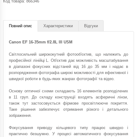
Код товара:
866346
Повний опис
Характеристики
Відгуки
Canon EF 16-35mm f/2.8L III USM
Світлосильний ширококутний фотооб'єктив, що належить до
професійної лінійці L. Об'єктив дає можливість масштабування
в діапазоні фокусних відстаней від 16 до 35 мм і надає в
розпорядження фотографа широкі можливості для ефективної і
швидкої роботи в будь-яких жанрах фотографії та відео.
Основу оптичної схеми складають 16 елементів розподілених
в 11 груп. До складу конструкції входять асферичні лінзи,
також тут застосовується фірмове просвітлююче покриття.
Таке рішення забезпечує отримання різкого і детального
зображення.
Фокусування приводу кільцевого типу працює швидко і
практично безшумно. У процесі автоматичного фокусування