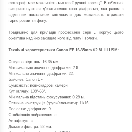
фотограф має можливість миттєвої ручної корекції. В об'єктиві
використовується д'евятипелюсткова діафрагма, яка разом з
відмінним показником світлосили дає можливість отримати
гарне розмиття фону.
Традиційно для приладів професійної серії L, корпус цього
об'єктива надійно захищає його від пилу і вологи.
Технічні характеристики Canon EF 16-35mm f/2.8L III USM:
Фокусна відстань: 16-35 мм.
Максимальне значення діафрагми: 2.8.
Мінімальне значення діафрагми: 22.
Байонет: Canon EF.
Сумісність: повнокадрові камери.
Кут огляду: 108°-63°.
Мінімальна відстань фокусування: 0.28 м.
Оптична конструкція (групи/елементи): 11/16.
Пелюстки діафрагми: 9.
Стабілізація зображення: є.
Автофокус: є.
Діаметр фільтра: 82 мм.