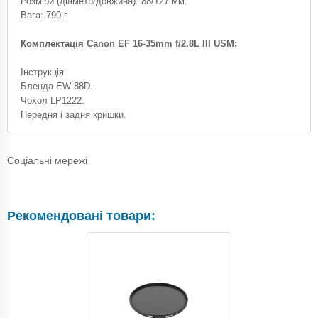
Розміри (діаметр/довжина): 88/127 мм.
Вага: 790 г.
Комплектація Canon EF 16-35mm f/2.8L III USM:
Інструкція.
Бленда EW-88D.
Чохол LP1222.
Передня і задня кришки.
Соціальні мережі
Рекомендовані товари: