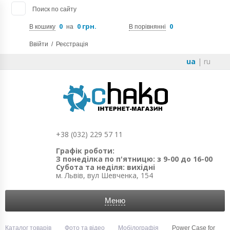
Поиск по сайту
0
0 грн.
0
В кошику
на
В порівнянні
Ввійти
/
Реєстрація
ua
|
ru
+38 (032) 229 57 11
Графік роботи:
З понеділка по п'ятницю: з 9-00 до 16-00
Субота та неділя: вихідні
м. Львів, вул Шевченка, 154
Меню
Каталог товарів
Фото та відео
Мобілографія
Power Case for