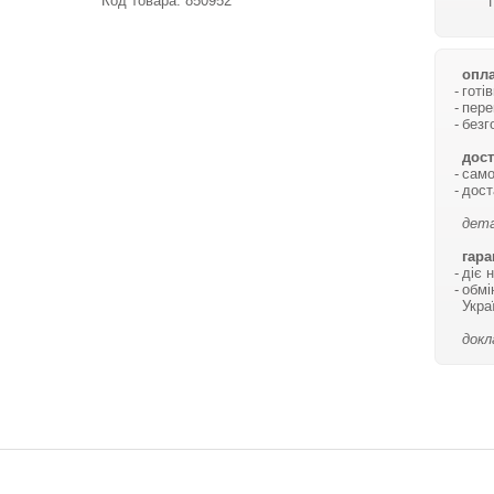
Код товара:
850952
опла
готі
пере
безг
дост
само
дост
дета
гара
діє 
обмі
Укра
докл