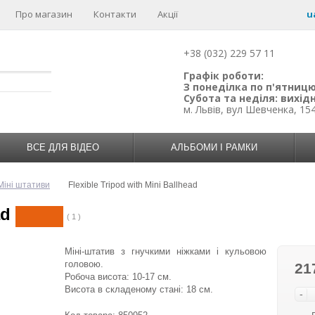
Про магазин
Контакти
Акції
u
+38 (032) 229 57 11
Графік роботи:
З понеділка по п'ятницю:
Субота та неділя: вихідн
м. Львів, вул Шевченка, 15
ВСЕ ДЛЯ ВІДЕО
АЛЬБОМИ І РАМКИ
Міні штативи
Flexible Tripod with Mini Ballhead
ad
( 1 )
Міні-штатив з гнучкими ніжками і кульовою
головою.
21
Робоча висота: 10-17 см.
Висота в складеному стані: 18 см.
-