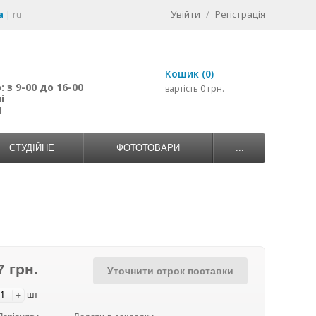
a
|
ru
Увійти
/
Регістрація
Кошик (0)
 з 9-00 до 16-00
вартість 0 грн.
і
4
СТУДІЙНЕ
ФОТОТОВАРИ
...
7 грн.
Уточнити строк поставки
+
шт