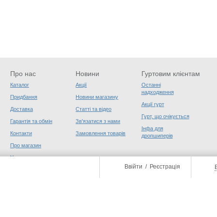
Про нас
Новини
Гуртовим клієнтам
Каталог
Акції
Останні
надходження
Придбання
Новини магазину
Акції гурт
Доставка
Статті та відео
Гурт, що очікується
Гарантія та обмін
Зв'язатися з нами
Інфа для
Контакти
Замовлення товарів
дропшиперів
Про магазин
Угода користувача
Ввійти
/
Реєстрація