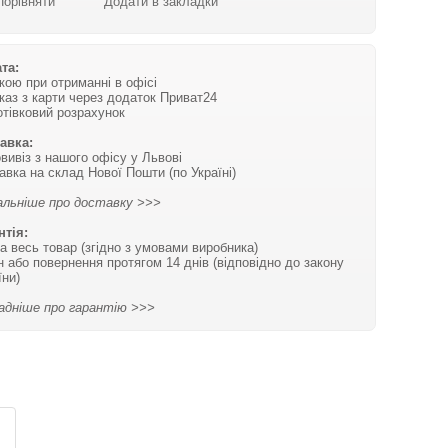
Порівняти
Додати в закладки
та:
вкою при отриманні в офісі
каз з карти через додаток Приват24
отівковий розрахунок
авка:
вивіз з нашого офісу у Львові
авка на склад Нової Пошти (по Україні)
льніше про доставку >>>
нтія:
на весь товар (згідно з умовами виробника)
н або повернення протягом 14 днів (відповідно до закону
їни)
адніше про гарантію >>>