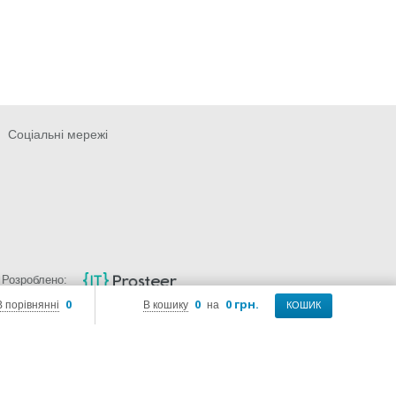
Соціальні мережі
Розроблено:
0
0
0 грн.
В порівнянні
В кошику
на
КОШИК