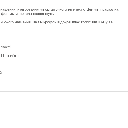
снащений інтегрованим чіпом штучного інтелекту. Цей чіп працює на
ть фонтастичне зменшення шуму.
глибокого навчання, цей мікрофон відокремлює голос від шуму за
якості
 ГБ пам'яті
й