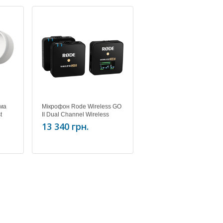
ема
Мікрофон Rode Wireless GO
t
II Dual Channel Wireless
hone
Microphone System
13 340 грн.