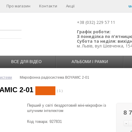
Про магазин
Контакти
Акції
u
+38 (032) 229 57 11
Графік роботи:
З понеділка по п'ятницю:
Субота та неділя: вихідн
м. Львів, вул Шевченка, 15
ВСЕ ДЛЯ ВІДЕО
АЛЬБОМИ І РАМКИ
системи
Мікрофонна радіосистема BOYAMIC 2-01
AMIC 2-01
( 1 )
Перший у світі бездротовий міні-мікрофон із
штучним інтелектом
8 
Код товара:
927831
-