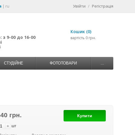
a
|
ru
Увійти
/
Регістрація
Кошик (0)
 з 9-00 до 16-00
вартість 0 грн.
і
4
СТУДІЙНЕ
ФОТОТОВАРИ
...
740 грн.
Купити
+
шт