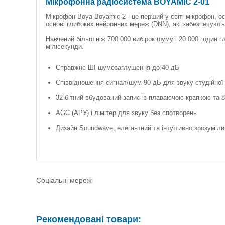
Мікрофонна радіосистема BOYAMIC 2-01
Мікрофон Boya Boyamic 2 - це перший у світі мікрофон, о
основі глибоких нейронних мереж (DNN), які забезпечую
Навчений більш ніж 700 000 вибірок шуму і 20 000 годин 
мілісекунди.
Справжнє ШI шумозаглушення до 40 дБ
Співвідношення сигнал/шум 90 дБ для звуку студійної 
32-бітний вбудований запис із плаваючою крапкою та 8
AGC (АРУ) і лімітер для звуку без спотворень
Дизайн Soundwave, елегантний та інтуїтивно зрозуміли
Соціальні мережі
Рекомендовані товари: