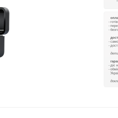
опла
готі
пере
безг
дост
само
дост
дета
гара
діє 
обмі
Укра
докл