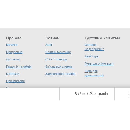
Про нас
Новини
Гуртовим клієнтам
Каталог
Акції
Останні
надходження
Придбання
Новини магазину
Акції гурт
Доставка
Статті та відео
Гурт, що очікується
Гарантія та обмін
Зв'язатися з нами
Інфа для
Контакти
Замовлення товарів
дропшиперів
Про магазин
Угода користувача
Ввійти
/
Реєстрація