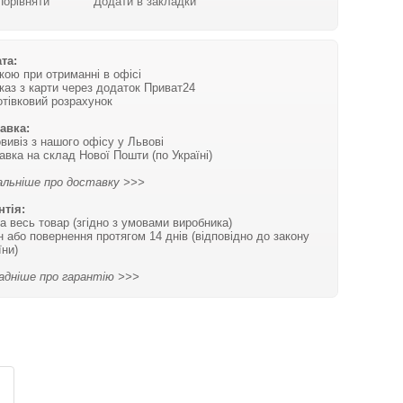
Порівняти
Додати в закладки
та:
вкою при отриманні в офісі
каз з карти через додаток Приват24
отівковий розрахунок
авка:
вивіз з нашого офісу у Львові
авка на склад Нової Пошти (по Україні)
льніше про доставку >>>
нтія:
на весь товар (згідно з умовами виробника)
н або повернення протягом 14 днів (відповідно до закону
їни)
адніше про гарантію >>>