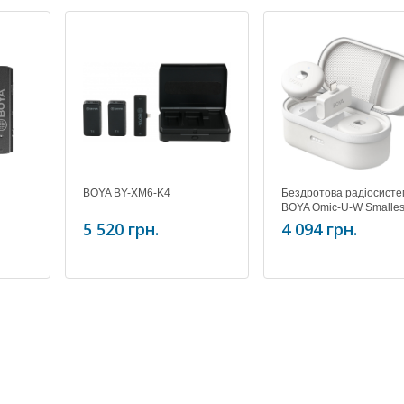
BOYA BY-XM6-K4
Бездротова радіосист
BOYA Omic-U-W Smalles
2.4Ghz Wireless Micorp
5 520 грн.
4 094 грн.
for Type-C device (
2TX+1RX）