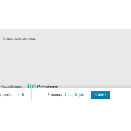
Соціальні мережі
Розроблено:
0
0
0 грн.
В порівнянні
В кошику
на
КОШИК