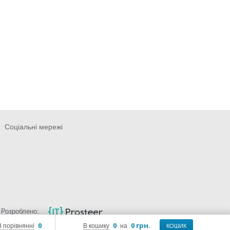
Соціальні мережі
Розроблено:
0
0
0 грн.
В порівнянні
В кошику
на
КОШИК