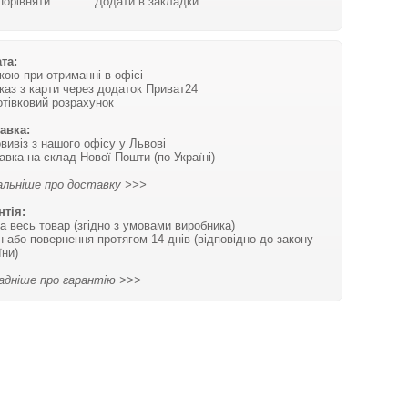
Порівняти
Додати в закладки
та:
вкою при отриманні в офісі
каз з карти через додаток Приват24
отівковий розрахунок
авка:
вивіз з нашого офісу у Львові
авка на склад Нової Пошти (по Україні)
льніше про доставку >>>
нтія:
на весь товар (згідно з умовами виробника)
н або повернення протягом 14 днів (відповідно до закону
їни)
адніше про гарантію >>>