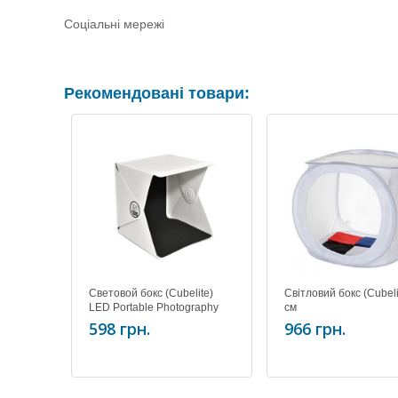
Соціальні мережі
Рекомендовані товари:
Световой бокс (Cubelite)
Світловий бокс (Cubeli
LED Portable Photography
см
Studio PS-01
598 грн.
966 грн.