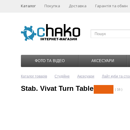
Каталог
Покупка
Доставка
Гарантія та обмін
ФОТО ТА ВІДЕО
АКСЕСУАРИ
Каталог товарів
Студійне
Аксесуари
Лайт куби та ст
Stab. Vivat Turn Table
( 16 )