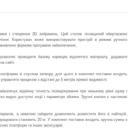
йомки і створення 3D зображень. Цей столик оснащений обертаємою
іння. Користувач може використовувати пристрій в режимі ручного
становлено фірмове програмне забезпечення.
дозволяє проводити базову корекцію відзнятого матеріалу, додавати
на сайті.
латформи зі спуском затвору, для цього в комплект поставки входить
управляти процесом з відстані до 5 метрів прямої видимості.
абезпечує відмінну точність позиціонування при низькому рівні шуму і
тко видно доступні опції і параметри зйомки. Зручні кнопки є частиною
еріалів, а невеликі габарити дозволяють розмістити його в лайткубі.
рацювати становить 20 кг. У комплект поставки входить зручна сумка з
сних платформ та інших аксесуарів.