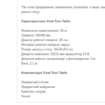
*На етапі формування замовлення уточнюйте з якою кам
різного типу).
Характеристики Vivat Turn Table:
Мінімальне навантаження: 20 кг.
Габарити: 260/90 мм.
Діаметр робочої поверхні: 26 см.
Матеріал робочої поверхні: акрил.
Розмір корпусу столу: 26x26x8.5 см.
Джерело живлення: 220 В або акумулятор 12 В.
Довжина кабелю синхронізації з фотоапаратом: 3 м.
Вага: 2.1 кг.
Комплектація Vivat Turn Table:
Поворотний столик.
Предметний майданчик.
Комплект шнурів.
Чохол.