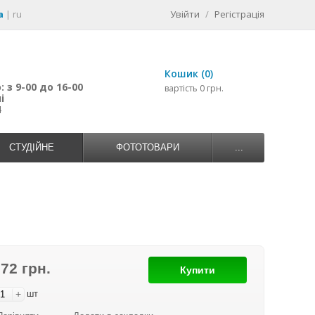
a
|
ru
Увійти
/
Регістрація
Кошик (0)
 з 9-00 до 16-00
вартість 0 грн.
і
4
СТУДІЙНЕ
ФОТОТОВАРИ
...
772 грн.
Купити
+
шт