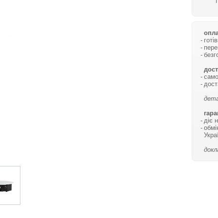
опла
готі
пере
безг
дост
само
дост
дета
гара
діє 
обмі
Укра
докл