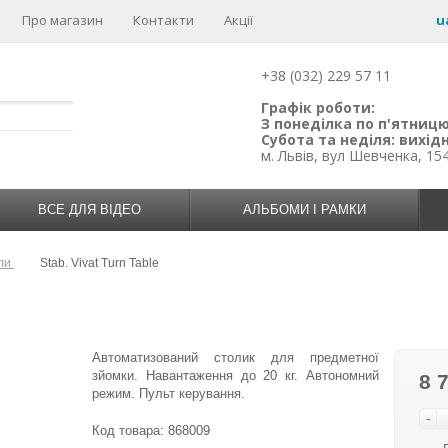
Про магазин
Контакти
Акції
u
+38 (032) 229 57 11
Графік роботи:
З понеділка по п'ятницю:
Субота та неділя: вихідн
м. Львів, вул Шевченка, 15
ВСЕ ДЛЯ ВІДЕО
АЛЬБОМИ І РАМКИ
оли
Stab. Vivat Turn Table
Автоматизований столик для предметної
зйомки. Навантаження до 20 кг. Автономний
8 
режим. Пульт керування.
-
Код товара:
868009