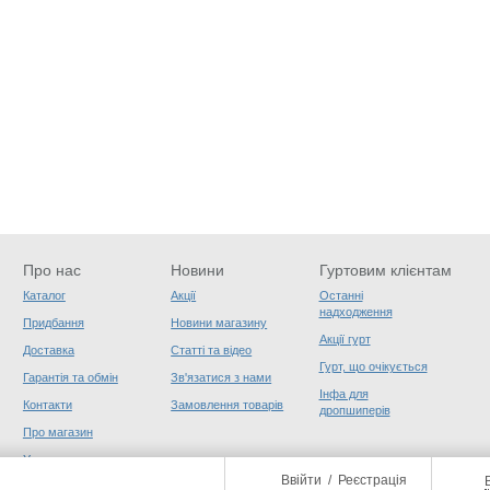
Про нас
Новини
Гуртовим клієнтам
Каталог
Акції
Останні
надходження
Придбання
Новини магазину
Акції гурт
Доставка
Статті та відео
Гурт, що очікується
Гарантія та обмін
Зв'язатися з нами
Інфа для
Контакти
Замовлення товарів
дропшиперів
Про магазин
Угода користувача
Ввійти
/
Реєстрація