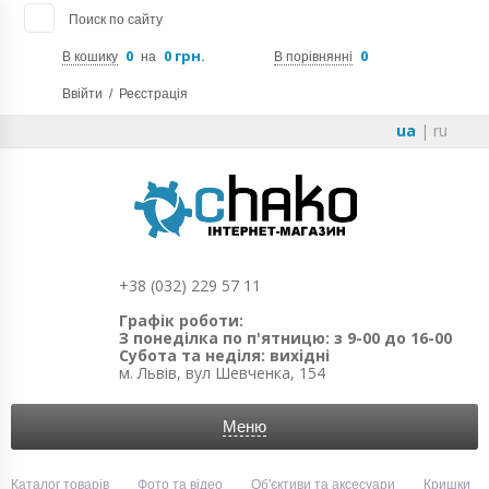
Поиск по сайту
0
0 грн.
0
В кошику
на
В порівнянні
Ввійти
/
Реєстрація
ua
|
ru
+38 (032) 229 57 11
Графік роботи:
З понеділка по п'ятницю: з 9-00 до 16-00
Субота та неділя: вихідні
м. Львів, вул Шевченка, 154
Меню
Каталог товарів
Фото та відео
Об'єктиви та аксесуари
Кришки