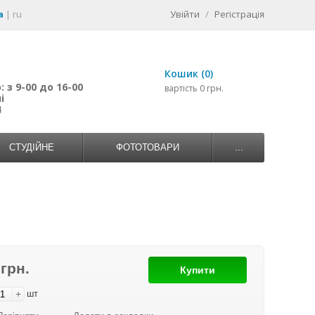
a
|
ru
Увійти
/
Регістрація
Кошик (0)
 з 9-00 до 16-00
вартість 0 грн.
і
4
СТУДІЙНЕ
ФОТОТОВАРИ
...
 грн.
Купити
+
шт