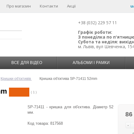
Про магазин
Контакти
Акції
u
+38 (032) 229 57 11
Графік роботи:
З понеділка по п'ятницю:
Субота та неділя: вихідн
м. Львів, вул Шевченка, 15
ВСЕ ДЛЯ ВІДЕО
АЛЬБОМИ І РАМКИ
Кришки об'єктивів
Кришка об'єктива SP-71411 52mm
mm
( 1 )
SP-71411 - кришка для об'єктива. Діаметр 52
мм.
86
Код товара:
817568
-