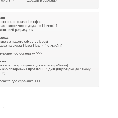
Порівняти
Додати в закладки
та:
вкою при отриманні в офісі
каз з карти через додаток Приват24
отівковий розрахунок
авка:
вивіз з нашого офісу у Львові
авка на склад Нової Пошти (по Україні)
льніше про доставку >>>
нтія:
на весь товар (згідно з умовами виробника)
н або повернення протягом 14 днів (відповідно до закону
їни)
адніше про гарантію >>>