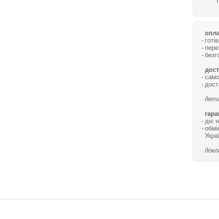
опла
готі
пере
безг
дост
само
дост
дета
гара
діє 
обмі
Укра
докл