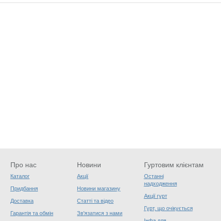
Про нас
Новини
Гуртовим клієнтам
Каталог
Акції
Останні
надходження
Придбання
Новини магазину
Акції гурт
Доставка
Статті та відео
Гурт, що очікується
Гарантія та обмін
Зв'язатися з нами
Інфа для