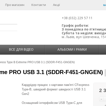
Про магазин
Контакти
Акції
u
+38 (032) 229 57 11
Графік роботи:
З понеділка по п'ятницю:
Субота та неділя: вихідн
м. Львів, вул Шевченка, 15
ВСЕ ДЛЯ ВІДЕО
АЛЬБОМИ І РАМКИ
press Type B Extreme PRO USB 3.1 (SDDR-F451-GNGEN)
reme PRO USB 3.1 (SDDR-F451-GNGEN)
Кардрідер працює з картами пам'яті CFexpress
Type-B, швидкий формат швидкості USB 3.1
2 
Gen2
-
Оснащений інтерфейсом USB Type-C для