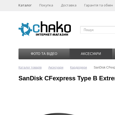
Каталог
Покупка
Доставка
Гарантія та обмін
ФОТО ТА ВІДЕО
АКСЕСУАРИ
Каталог товарів
Аксесуари
Кардрідери
SanDisk CFex
SanDisk CFexpress Type B Ext