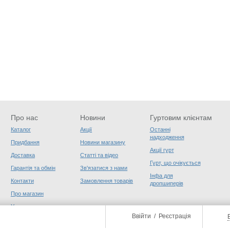
Про нас
Новини
Гуртовим клієнтам
Каталог
Акції
Останні
надходження
Придбання
Новини магазину
Акції гурт
Доставка
Статті та відео
Гурт, що очікується
Гарантія та обмін
Зв'язатися з нами
Інфа для
Контакти
Замовлення товарів
дропшиперів
Про магазин
Угода користувача
Ввійти
/
Реєстрація