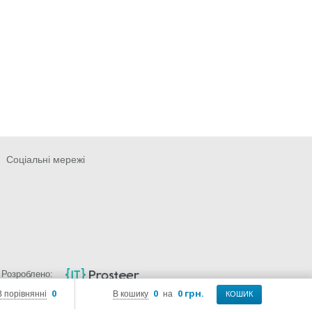
Соціальні мережі
Розроблено:
0
0
0 грн.
В порівнянні
В кошику
на
КОШИК