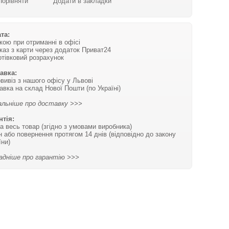
Порівняти
Додати в закладки
та:
вкою при отриманні в офісі
каз з карти через додаток Приват24
отівковий розрахунок
авка:
вивіз з нашого офісу у Львові
авка на склад Нової Пошти (по Україні)
льніше про доставку >>>
нтія:
на весь товар (згідно з умовами виробника)
н або повернення протягом 14 днів (відповідно до закону
їни)
адніше про гарантію >>>