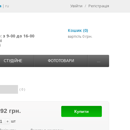
a
|
ru
Увійти
/
Регістрація
Кошик (0)
 з 9-00 до 16-00
вартість 0 грн.
і
4
СТУДІЙНЕ
ФОТОТОВАРИ
...
( 0 )
392 грн.
Купити
+
шт