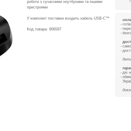
роботи з сучасними ноутбуками та іншими
пристроями
У комплект поставки входить кабель USB-C™
опла
готі
пере
Код товара:
906597
безг
дост
само
дост
дета
гара
діє 
обмі
Укра
докл