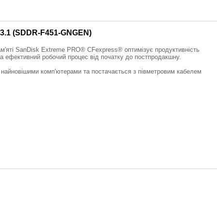
 3.1 (SDDR-F451-GNGEN)
ам'яті SanDisk Extreme PRO® CFexpress® оптимізує продуктивність
та ефективний робочий процес від початку до постпродакшну.
найновішими комп'ютерами та постачається з півметровим кабелем