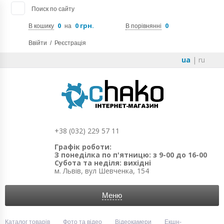
Поиск по сайту
0
0 грн.
0
В кошику
на
В порівнянні
Ввійти
/
Реєстрація
ua
|
ru
+38 (032) 229 57 11
Графік роботи:
З понеділка по п'ятницю: з 9-00 до 16-00
Субота та неділя: вихідні
м. Львів, вул Шевченка, 154
Меню
Каталог товарів
Фото та відео
Відеокамери
Екшн-