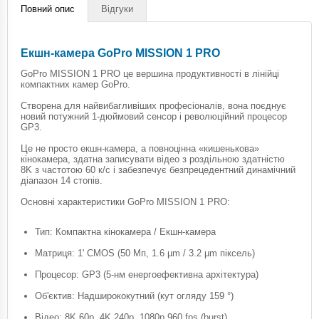
Повний опис
Відгуки
Екшн-камера GoPro MISSION 1 PRO
GoPro MISSION 1 PRO це вершина продуктивності в лінійці
компактних камер GoPro.
Створена для найвибагливіших професіоналів, вона поєднує
новий потужний 1-дюймовий сенсор і революційний процесор
GP3.
Це не просто екшн-камера, а повноцінна «кишенькова»
кінокамера, здатна записувати відео з роздільною здатністю
8K з частотою 60 к/с і забезпечує безпрецедентний динамічний
діапазон 14 стопів.
Основні характеристики GoPro MISSION 1 PRO:
Тип: Компактна кінокамера / Екшн-камера
Матриця: 1' CMOS (50 Мп, 1.6 µm / 3.2 µm піксель)
Процесор: GP3 (5-нм енергоефективна архітектура)
Об'єктив: Надширококутний (кут огляду 159 °)
Відео: 8K 60p, 4K 240p, 1080p 960 fps (burst)