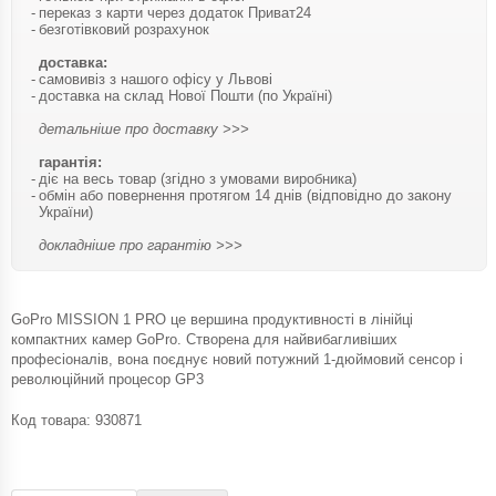
переказ з карти через додаток Приват24
безготівковий розрахунок
доставка:
самовивіз з нашого офісу у Львові
доставка на склад Нової Пошти (по Україні)
детальніше про доставку >>>
гарантія:
діє на весь товар (згідно з умовами виробника)
обмін або повернення протягом 14 днів (відповідно до закону
України)
докладніше про гарантію >>>
GoPro MISSION 1 PRO це вершина продуктивності в лінійці
компактних камер GoPro. Створена для найвибагливіших
професіоналів, вона поєднує новий потужний 1-дюймовий сенсор і
революційний процесор GP3
Код товара:
930871