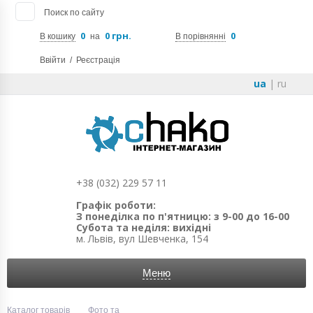
Поиск по сайту
0
0 грн.
0
В кошику
на
В порівнянні
Ввійти
/
Реєстрація
ua
|
ru
+38 (032) 229 57 11
Графік роботи:
З понеділка по п'ятницю: з 9-00 до 16-00
Субота та неділя: вихідні
м. Львів, вул Шевченка, 154
Меню
Каталог товарів
Фото та