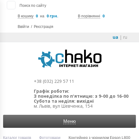
Поиск по сайту
0
0 грн.
0
В кошику
на
В порівнянні
Ввійти
/
Реєстрація
ua
|
ru
+38 (032) 229 57 11
Графік роботи:
З понеділка по п'ятницю: з 9-00 до 16-00
Субота та неділя: вихідні
м. Львів, вул Шевченка, 154
Меню
Каталог товарів
Фототовари
Контейнер з чорнилом Epson L800