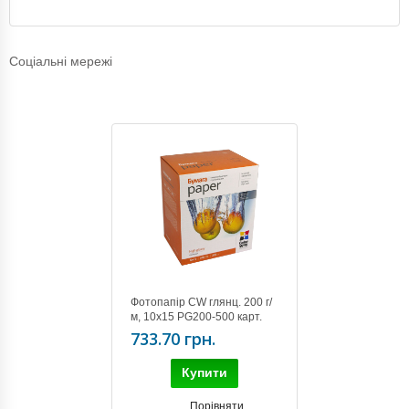
Соціальні мережі
Фотопапір CW глянц. 200 г/
м, 10x15 PG200-500 карт.
уп. (PG2005004R)
733.70 грн.
Купити
Порівняти