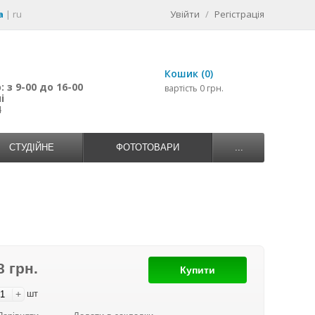
a
|
ru
Увійти
/
Регістрація
Кошик (0)
 з 9-00 до 16-00
вартість 0 грн.
і
4
СТУДІЙНЕ
ФОТОТОВАРИ
...
8 грн.
Купити
+
шт