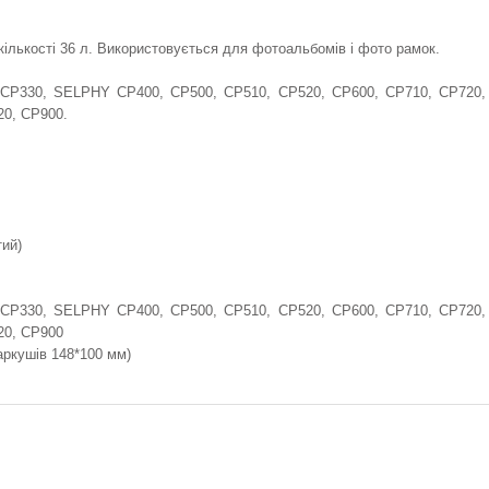
кількості 36 л. Використовується для фотоальбомів і фото рамок.
, CP330, SELPHY CP400, CP500, CP510, CP520, CP600, CP710, CP720,
20, CP900.
тий)
, CP330, SELPHY CP400, CP500, CP510, CP520, CP600, CP710, CP720,
20, CP900
аркушів 148*100 мм)