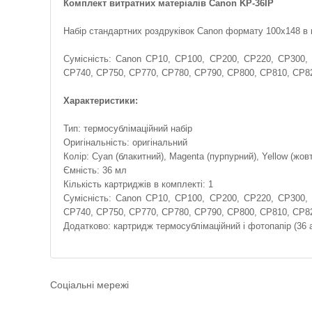
Комплект витратних матеріалів Canon KP-36IP
Набір стандартних роздруківок Canon формату 100x148 в 
Сумісність: Canon CP10, CP100, CP200, CP220, CP300
CP740, CP750, CP770, CP780, CP790, CP800, CP810, CP8
Характеристики:
Тип: термосублімаційний набір
Оригінальність: оригінальний
Колір: Cyan (блакитний), Magenta (пурпурний), Yellow (жов
Ємність: 36 мл
Кількість картриджів в комплекті: 1
Сумісність: Canon CP10, CP100, CP200, CP220, CP300
CP740, CP750, CP770, CP780, CP790, CP800, CP810, CP8
Додатково: картридж термосублімаційний і фотопапір (36 
Соціальні мережі