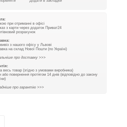
Порівняти
Додати в закладки
та:
вкою при отриманні в офісі
каз з карти через додаток Приват24
отівковий розрахунок
авка:
вивіз з нашого офісу у Львові
авка на склад Нової Пошти (по Україні)
льніше про доставку >>>
нтія:
на весь товар (згідно з умовами виробника)
н або повернення протягом 14 днів (відповідно до закону
їни)
адніше про гарантію >>>