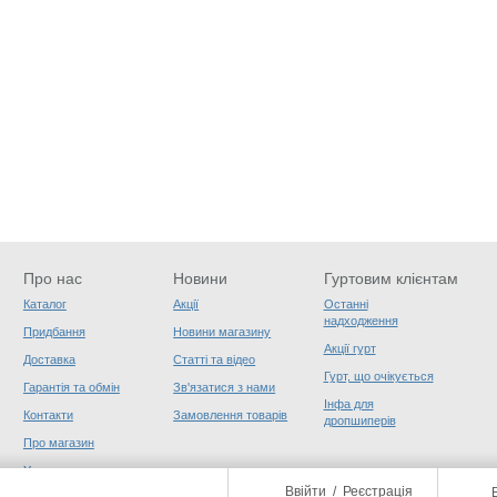
Про нас
Новини
Гуртовим клієнтам
Каталог
Акції
Останні
надходження
Придбання
Новини магазину
Акції гурт
Доставка
Статті та відео
Гурт, що очікується
Гарантія та обмін
Зв'язатися з нами
Інфа для
Контакти
Замовлення товарів
дропшиперів
Про магазин
Угода користувача
Ввійти
/
Реєстрація