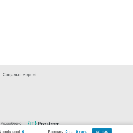
Соціальні мережі
Розроблено:
0
0
0 грн.
В порівнянні
В кошику
на
КОШИК