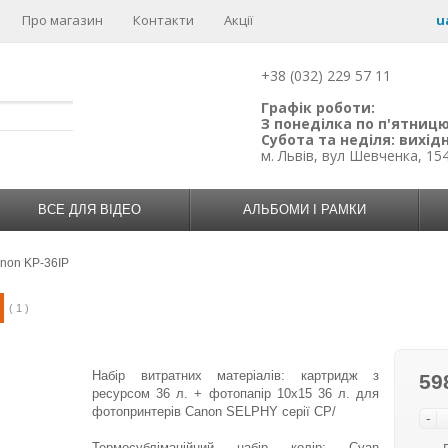
Про магазин
Контакти
Акції
u
+38 (032) 229 57 11
Графік роботи:
З понеділка по п'ятницю:
Субота та неділя: вихідн
м. Львів, вул Шевченка, 15
ВСЕ ДЛЯ ВІДЕО
АЛЬБОМИ І РАМКИ
non KP-36IP
( 1 )
Набір витратних матеріалів: картридж з
59
ресурсом 36 л. + фотопапір 10x15 36 л. для
фотопринтерів Canon SELPHY серії CP/
-
Термосублімаційний набір колір: Cyan