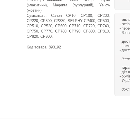
(блакитний), Magenta (пурпурний), Yellow
(жовтий)
Сумісність: Canon CP10, CP100, CP200,
опла
CP220, CP300, CP330, SELPHY CP400, CP500,
готі
CP510, CP520, CP600, CP710, CP720, CP740,
пере
CP750, CP770, CP780, CP790, CP800, CP810,
безг
CP820, CP900.
дост
само
Код товара:
893192
дост
дета
гара
діє 
обмі
Укра
докл