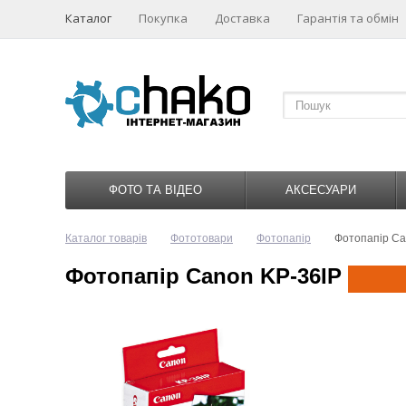
Каталог
Покупка
Доставка
Гарантія та обмін
ФОТО ТА ВІДЕО
АКСЕСУАРИ
Каталог товарів
Фототовари
Фотопапір
Фотопапір Ca
Фотопапір Canon KP-36IP