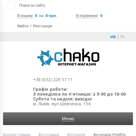
Поиск по сайту
0
0 грн.
0
В кошику
на
В порівнянні
Ввійти
/
Реєстрація
ua
|
ru
+38 (032) 229 57 11
Графік роботи:
З понеділка по п'ятницю: з 9-00 до 16-00
Субота та неділя: вихідні
м. Львів, вул Шевченка, 154
Меню
Каталог товарів
Фототовари
Фотопапір
Фотопапір PrintPro