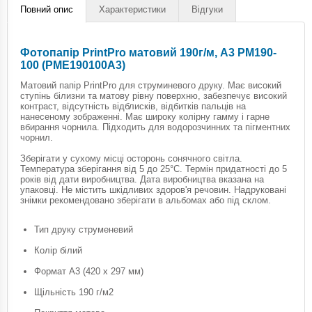
Повний опис
Характеристики
Відгуки
Фотопапір PrintPro матовий 190г/м, A3 PM190-
100 (PME190100A3)
Матовий папір PrintPro для струминевого друку. Має високий
ступінь білизни та матову рівну поверхню, забезпечує високий
контраст, відсутність відблисків, відбитків пальців на
нанесеному зображенні. Має широку колірну гамму і гарне
вбирання чорнила. Підходить для водорозчинних та пігментних
чорнил.
Зберігати у сухому місці осторонь сонячного світла.
Температура зберігання від 5 до 25°С. Термін придатності до 5
років від дати виробництва. Дата виробництва вказана на
упаковці. Не містить шкідливих здоров'я речовин. Надруковані
знімки рекомендовано зберігати в альбомах або під склом.
Тип друку струменевий
Колір білий
Формат А3 (420 x 297 мм)
Щільність 190 г/м2