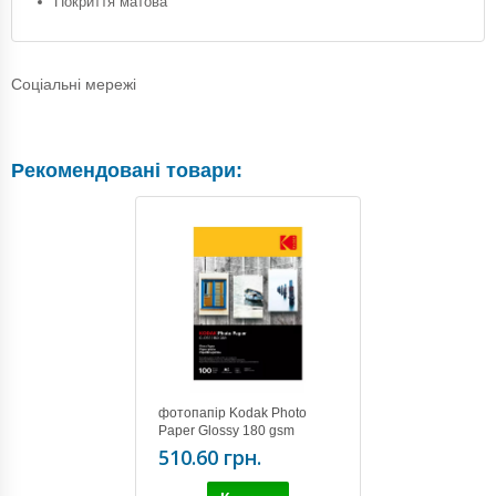
Покриття матова
Соціальні мережі
Рекомендовані товари:
фотопапір Kodak Photo
Paper Glossy 180 gsm
A4/100
510.60 грн.