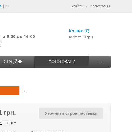
a
|
ru
Увійти
/
Регістрація
Кошик (0)
 з 9-00 до 16-00
вартість 0 грн.
і
4
СТУДІЙНЕ
ФОТОТОВАРИ
...
( 4 )
1 грн.
Уточнити строк поставки
+
шт