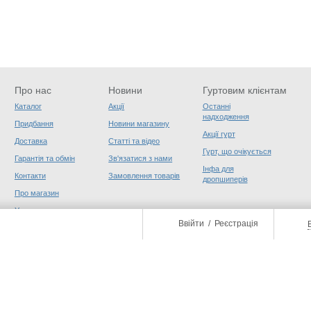
Про нас
Новини
Гуртовим клієнтам
Каталог
Акції
Останні
надходження
Придбання
Новини магазину
Акції гурт
Доставка
Статті та відео
Гурт, що очікується
Гарантія та обмін
Зв'язатися з нами
Інфа для
Контакти
Замовлення товарів
дропшиперів
Про магазин
Угода користувача
Ввійти
/
Реєстрація