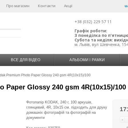
Про магазин
Контакти
Акції
u
+38 (032) 229 57 11
Графік роботи:
З понеділка по п'ятницю:
Субота та неділя: вихідн
м. Львів, вул Шевченка, 15
ВСЕ ДЛЯ ВІДЕО
АЛЬБОМИ І РАМКИ
dak Premium Photo Paper Glossy 240 gsm 4R(10x15)/100
 Paper Glossy 240 gsm 4R(10x15)/100
Фотопапір KODAK, 240 г, 100 аркушів,
глянцевий, 4R, 10х15 см. підходить для друку
17
домашніх фотографій та фотографій на
документи
-