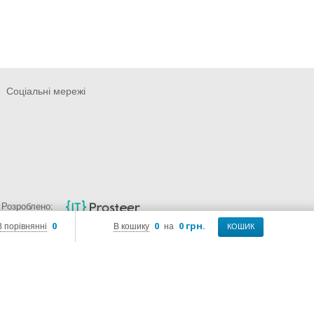
Соціальні мережі
Розроблено:
0
0
0 грн.
В порівнянні
В кошику
на
КОШИК