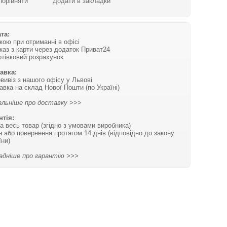
Порівняти
Додати в закладки
та:
вкою при отриманні в офісі
каз з карти через додаток Приват24
отівковий розрахунок
авка:
вивіз з нашого офісу у Львові
авка на склад Нової Пошти (по Україні)
льніше про доставку >>>
нтія:
на весь товар (згідно з умовами виробника)
н або повернення протягом 14 днів (відповідно до закону
їни)
адніше про гарантію >>>