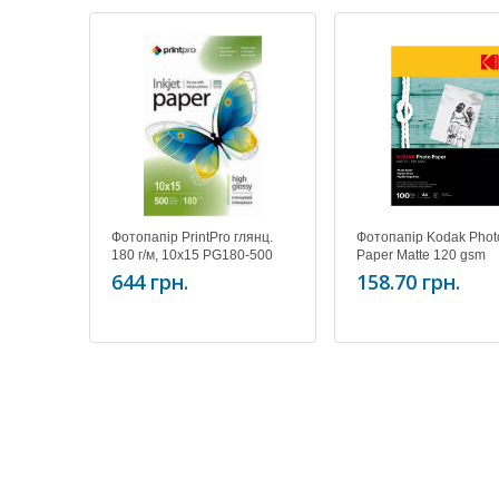
Фотопапір PrintPro глянц.
Фотопапір Kodak Phot
180 г/м, 10x15 PG180-500
Paper Matte 120 gsm
(PGE1805004R)
4R(10x15)/100
644 грн.
158.70 грн.