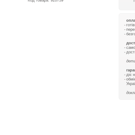
Код товара:
920759
опла
готі
пере
безг
дост
само
дост
дета
гара
діє 
обмі
Укра
докл