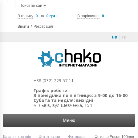
Поиск по сайту
0
0 грн.
0
В кошику
на
В порівнянні
Ввійти
/
Реєстрація
ua
|
ru
+38 (032) 229 57 11
Графік роботи:
З понеділка по п'ятницю: з 9-00 до 16-00
Субота та неділя: вихідні
м. Львів, вул Шевченка, 154
Меню
Каталог товарів
Фототовари
Фотопапір
Фотопір Epson 100mm