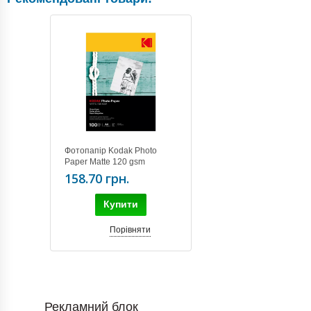
Фотопапір Kodak Photo
Paper Matte 120 gsm
4R(10x15)/100
158.70 грн.
Купити
Порівняти
Рекламний блок