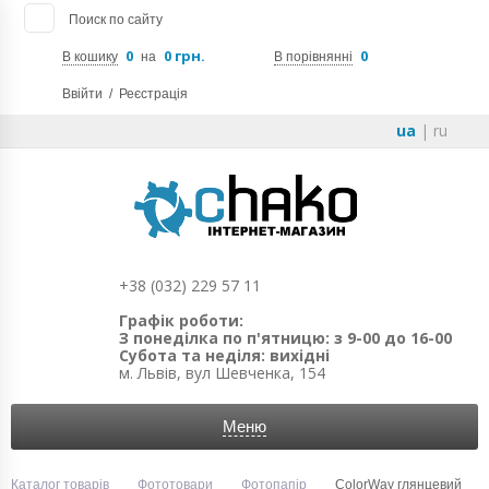
Поиск по сайту
0
0 грн.
0
В кошику
на
В порівнянні
Ввійти
/
Реєстрація
ua
|
ru
+38 (032) 229 57 11
Графік роботи:
З понеділка по п'ятницю: з 9-00 до 16-00
Субота та неділя: вихідні
м. Львів, вул Шевченка, 154
Меню
Каталог товарів
Фототовари
Фотопапір
ColorWay глянцевий