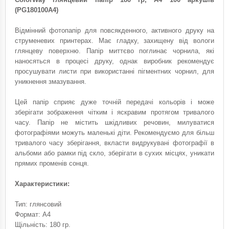
(PG180100A4)
Відмінний фотопапір для повсякденного, активного друку на
струменевих принтерах. Має гладку, захищену від вологи
глянцеву поверхню. Папір миттєво поглинає чорнила, які
наносяться в процесі друку, однак виробник рекомендує
просушувати листи при використанні пігментних чорнил, для
уникнення змазування.
Цей папір сприяє дуже точній передачі кольорів і може
зберігати зображення чітким і яскравим протягом тривалого
часу. Папір не містить шкідливих речовин, милуватися
фотографіями можуть маленькі діти. Рекомендуємо для більш
тривалого часу зберігання, вкласти видрукувані фотографії в
альбоми або рамки під скло, зберігати в сухих місцях, уникати
прямих променів сонця.
Характеристики:
Тип: глянсовий
Формат: A4
Щільність: 180 гр.