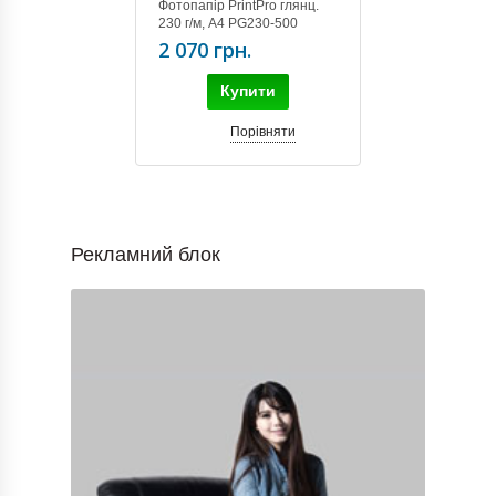
Фотопапір PrintPro глянц.
230 г/м, A4 PG230-500
(PGE230500A4)
2 070 грн.
Купити
Порівняти
Рекламний блок