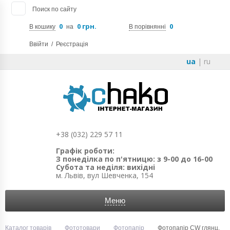
Поиск по сайту
0
0 грн.
0
В кошику
на
В порівнянні
Ввійти
/
Реєстрація
ua
|
ru
+38 (032) 229 57 11
Графік роботи:
З понеділка по п'ятницю: з 9-00 до 16-00
Субота та неділя: вихідні
м. Львів, вул Шевченка, 154
Меню
Каталог товарів
Фототовари
Фотопапір
Фотопапір CW глянц.