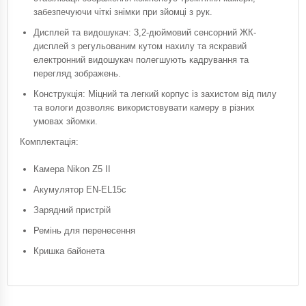
забезпечуючи чіткі знімки при зйомці з рук.​
Дисплей та видошукач: 3,2-дюймовий сенсорний ЖК-
дисплей з регульованим кутом нахилу та яскравий
електронний видошукач полегшують кадрування та
перегляд зображень.​
Конструкція: Міцний та легкий корпус із захистом від пилу
та вологи дозволяє використовувати камеру в різних
умовах зйомки.​
Комплектація:
Камера Nikon Z5 II​
Акумулятор EN-EL15c​
Зарядний пристрій​
Ремінь для перенесення​
Кришка байонета