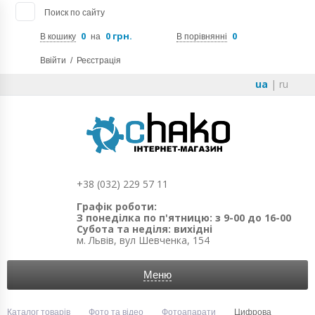
Поиск по сайту
0
0 грн.
0
В кошику
на
В порівнянні
Ввійти
/
Реєстрація
ua
|
ru
+38 (032) 229 57 11
Графік роботи:
З понеділка по п'ятницю: з 9-00 до 16-00
Субота та неділя: вихідні
м. Львів, вул Шевченка, 154
Меню
Каталог товарів
Фото та відео
Фотоапарати
Цифрова