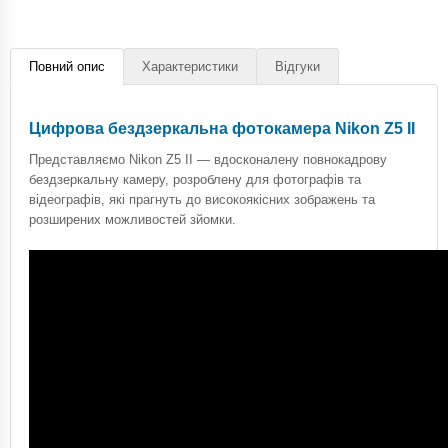
Повний опис
Характеристики
Відгуки
Цифрова бездзеркальна фотокамера Nikon Z5 II
Представляємо Nikon Z5 II — вдосконалену повнокадрову
бездзеркальну камеру, розроблену для фотографів та
відеографів, які прагнуть до високоякісних зображень та
розширених можливостей зйомки.​