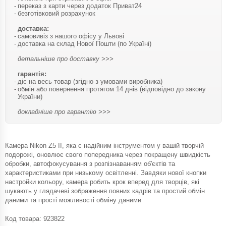
переказ з карти через додаток Приват24
безготівковий розрахунок
доставка:
самовивіз з нашого офісу у Львові
доставка на склад Нової Пошти (по Україні)
детальніше про доставку >>>
гарантія:
діє на весь товар (згідно з умовами виробника)
обмін або повернення протягом 14 днів (відповідно до закону
України)
докладніше про гарантію >>>
Камера Nikon Z5 II, яка є надійним інструментом у вашій творчій
подорожі, оновлює свого попередника через покращену швидкість
обробки, автофокусування з розпізнаванням об'єктів та
характеристиками при низькому освітленні. Завдяки нової кнопки
настройки кольору, камера робить крок вперед для творців, які
шукають у глядачеві зображення повних кадрів та простий обмін
даними та прості можливості обміну даними
Код товара:
923822