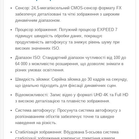
Сенсор: 24,5-мегапіксельний CMOS-сенсор формату FX
забезпечує деталізовані та чіткі зображення з широким
динамічним діапазоном.​
Процесор зображення: Потужний процесор EXPEED 7
підвищує швидкість обробки даних, покращує
продуктивність автофокусу та знижує рівень шуму при
високих значеннях ISO.​
Діапазон ISO: Стандартний діапазон чутливості від 100 до
64 000 з можливістю розширення, що дозволяє знімати в
різних умовах освітлення.​
Швидкість зйомки: Серійна зйомка до 30 кадрів на секунду,
що ідеально підходить для фіксації динамічних сцен.​
Відеоможливості: Запис відео у форматі UHD 4K та Full HD
з високою деталізацією та плавністю зображення.​
Система автофокусу: Просунута система автофокусу з
розпізнаванням об'єктів забезпечує точне та швидке
наведення на різкість.​
Стабілізація зображення: Вбудована 5-осьова система
стабілізації зображення компенсує тремтіння камери,