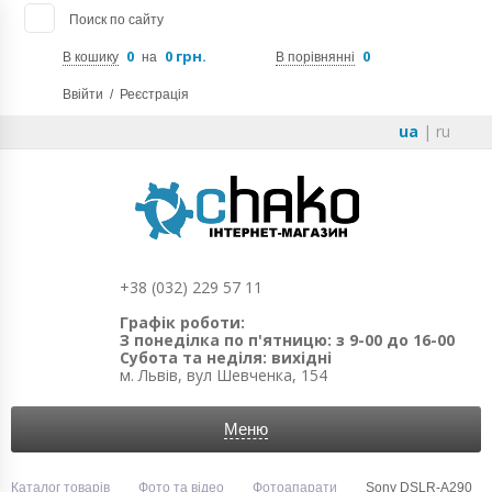
Поиск по сайту
0
0 грн.
0
В кошику
на
В порівнянні
Ввійти
/
Реєстрація
ua
|
ru
+38 (032) 229 57 11
Графік роботи:
З понеділка по п'ятницю: з 9-00 до 16-00
Субота та неділя: вихідні
м. Львів, вул Шевченка, 154
Меню
Каталог товарів
Фото та відео
Фотоапарати
Sony DSLR-A290