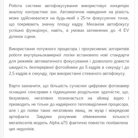
Робота системи автофокусування використовує концепцію
аналізу контрастних зон. Автоматичне наведення на різкість
може здійснюватися на будь-який з 25-ти фокусуючих точок,
що покривають значну площу кадру. Механізм автофокусу
успішно функціонує, навіть, в умовах затемнених до -4 EV
ділянок сцени.
Використання потужного процесора і прогресивних алгоритмів
роботи внутрішньокамерної логіки встановило нові стандарти
для режимів автоматичного фокусування і дозволило довести
швидкість безперервної фотозйомки до 5 кадрів в секунду і до
2,5 кадрів в секунду, при використанні стежачого автофокусу.
Варто зазначити, що більшість сучасних цифрових фотокамер
оснащені сенсорами з підвищеною роздільною здатністю, що,
безумовно, негативно позначається на зйомці відео і
призводить не тільки до надмірного тепловиділення процесора,
але і до появи таких негативних явищ, як муар і міжрядкові
артефакти. Завдяки розумним обмеженням кількості
мегапікселів модель Alpha a7S фактично повністю позбавлена ​​
цих недоліків.