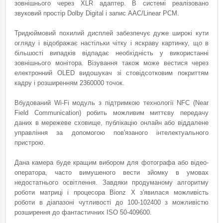
зовнішнього через XLR адаптер. В системі реалізовано
звуковий простір Dolby Digital і запис AAC/Linear PCM.
Тридюймовий похилий дисплей забезпечує дуже широкі кути
огляду і відображає настільки чітку і яскраву картинку, що в
більшості випадків відпадає необхідність у використанні
зовнішнього монітора. Візування також може вестися через
електронний OLED видошукач зі стовідсотковим покриттям
кадру і розширенням 2360000 точок.
Вбудований Wi-Fi модуль з підтримкою технології NFC (Near
Field Communication) робить можливим миттєву передачу
даних в мережеве сховище, публікацію онлайн або віддалене
управління за допомогою пов'язаного інтелектуального
пристрою.
Дана камера буде кращим вибором для фотографа або відео-
оператора, часто вимушеного вести зйомку в умовах
недостатнього освітлення. Завдяки продуманому алгоритму
роботи матриці і процесора Bionz X з'явилася можливість
роботи в діапазоні чутливості до 100-102400 з можливістю
розширення до фантастичних ISO 50-409600.