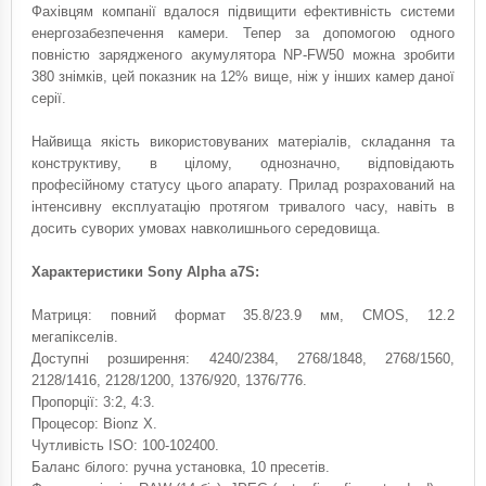
Фахівцям компанії вдалося підвищити ефективність системи
енергозабезпечення камери. Тепер за допомогою одного
повністю зарядженого акумулятора NP-FW50 можна зробити
380 знімків, цей показник на 12% вище, ніж у інших камер даної
серії.
Найвища якість використовуваних матеріалів, складання та
конструктиву, в цілому, однозначно, відповідають
професійному статусу цього апарату. Прилад розрахований на
інтенсивну експлуатацію протягом тривалого часу, навіть в
досить суворих умовах навколишнього середовища.
Характеристики Sony Alpha a7S:
Матриця: повний формат 35.8/23.9 мм, CMOS, 12.2
мегапікселів.
Доступні розширення: 4240/2384, 2768/1848, 2768/1560,
2128/1416, 2128/1200, 1376/920, 1376/776.
Пропорції: 3:2, 4:3.
Процесор: Bionz X.
Чутливість ISO: 100-102400.
Баланс білого: ручна установка, 10 пресетів.