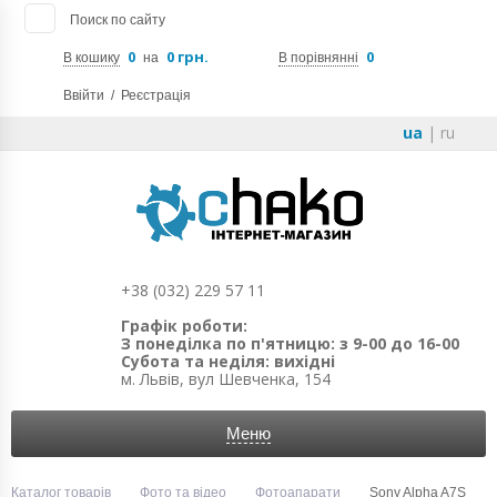
Поиск по сайту
0
0 грн.
0
В кошику
на
В порівнянні
Ввійти
/
Реєстрація
ua
|
ru
+38 (032) 229 57 11
Графік роботи:
З понеділка по п'ятницю: з 9-00 до 16-00
Субота та неділя: вихідні
м. Львів, вул Шевченка, 154
Меню
Каталог товарів
Фото та відео
Фотоапарати
Sony Alpha A7S