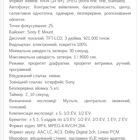
Формат знімків: RAW (14 біт), JPEG (extra fine, fine, standard).
Автофокус: Контрастне виявлення, багатообласність, центр,
селективна одноточка, одинарне, безперервне, розпізнавання
обличчя.
Точки фокусування: 25.
Байонет: Sony E Mount.
Дисплей: похилий, TFT-LCD, 3 дюйма, 921,000 точок.
Видошукач: електронний, покриття 100%.
Мінімальна швидкість затвора: 30 секунд.
Максимальна швидкість затвора: 1 / 8000 сек.
Режими: пріоритет діафрагми, пріоритет витримки, ручний,
програмний.
Вбудований спалах: немає.
Зовнішній спалах: інтерфейс Sony.
Безперервна зйомка: 5 к/с.
Таймер: 2, 10 секунд.
Визначення експозиції: Мульти, центрально зважений,
точковий.
Компенсація експозиції: ± 5, 1/3 EV, 1/2 EV.
Брекетінг: ± 5 3, 5 кадрів по 1/3 EV, 1/2 EV, 2/3 EV, 1 EV, 2 EV.
Формат відео: MP4, MPEG-4 AVC/H.264.
Формат звуку: AAC LC, AC3, Dolby Digital 2ch, Linear PCM.
Мікрофон: вбудований стерео, підтримка XLR через адаптер.