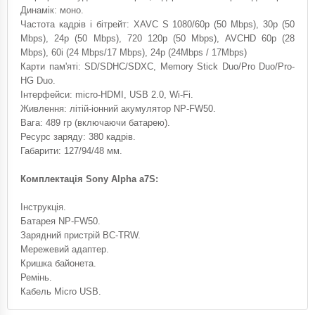
Динамік: моно.
Частота кадрів і бітрейт: XAVC S 1080/60p (50 Mbps), 30p (50
Mbps), 24p (50 Mbps), 720 120p (50 Mbps), AVCHD 60p (28
Mbps), 60i (24 Mbps/17 Mbps), 24p (24Mbps / 17Mbps)
Карти пам'яті: SD/SDHC/SDXC, Memory Stick Duo/Pro Duo/Pro-
HG Duo.
Інтерфейси: micro-HDMI, USB 2.0, Wi-Fi.
Живлення: літій-іонний акумулятор NP-FW50.
Вага: 489 гр (включаючи батарею).
Ресурс заряду: 380 кадрів.
Габарити: 127/94/48 мм.
Комплектація Sony Alpha a7S:
Інструкція.
Батарея NP-FW50.
Зарядний пристрій BC-TRW.
Мережевий адаптер.
Кришка байонета.
Ремінь.
Кабель Micro USB.