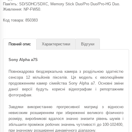
Пам'ять: SD/SDHC/SDXC, Memory Stick Duo/Pro Duo/Pro-HG Duo.
Живлення: NP-FW50.
Код товара:
850383
Повний опис
Характеристики
Відгуки
Sony Alpha a7S
Повнокадрова бездзеркальна камера з роздільною здатністю
сенсора 12 мільйонів пікселів. Ця модель є еволюційним
продовженням камер сімейства Sony Alpha a7. Основні зміни
даної версії будуть корисні відеографам і репортажним
фотографам.
Завдяки використанню прогресивної матриці з відносно
невисоким розширенням при збереженні великого фізичного
розміру, виробникові вдалося значно знизити рівень шумів і
збільшити проміжок робочих значень чутливості до 100-102400,
при значному розширенні динамічного діапазону.