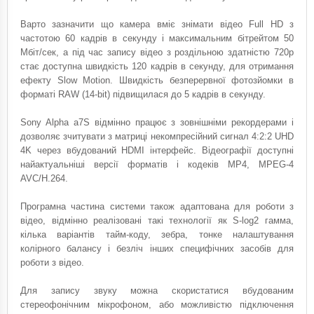
Варто зазначити що камера вміє знімати відео Full HD з
частотою 60 кадрів в секунду і максимальним бітрейтом 50
Мбіт/сек, а під час запису відео з роздільною здатністю 720p
стає доступна швидкість 120 кадрів в секунду, для отримання
ефекту Slow Motion. Швидкість безперервної фотозйомки в
форматі RAW (14-bit) підвищилася до 5 кадрів в секунду.
Sony Alpha a7S відмінно працює з зовнішніми рекордерами і
дозволяє зчитувати з матриці некомпресійний сигнал 4:2:2 UHD
4K через вбудований HDMI інтерфейс. Відеографії доступні
найактуальніші версії форматів і кодеків MP4, MPEG-4
AVC/H.264.
Програмна частина системи також адаптована для роботи з
відео, відмінно реалізовані такі технології як S-log2 гамма,
кілька варіантів тайм-коду, зебра, тонке налаштування
колірного балансу і безліч інших специфічних засобів для
роботи з відео.
Для запису звуку можна скористатися вбудованим
стереофонічним мікрофоном, або можливістю підключення