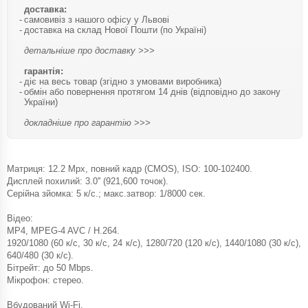
доставка:
самовивіз з нашого офісу у Львові
доставка на склад Нової Пошти (по Україні)
детальніше про доставку >>>
гарантія:
діє на весь товар (згідно з умовами виробника)
обмін або повернення протягом 14 днів (відповідно до закону
України)
докладніше про гарантію >>>
Матриця: 12.2 Mpx, повний кадр (CMOS), ISO: 100-102400.
Дисплей похилий: 3.0'' (921,600 точок).
Серійна зйомка: 5 к/с.; макс.затвор: 1/8000 сек.
Відео:
MP4, MPEG-4 AVC / H.264.
1920/1080 (60 к/с, 30 к/с, 24 к/с), 1280/720 (120 к/с), 1440/1080 (30 к/с),
640/480 (30 к/с).
Бітрейт: до 50 Mbps.
Мікрофон: стерео.
Вбудований Wi-Fi.