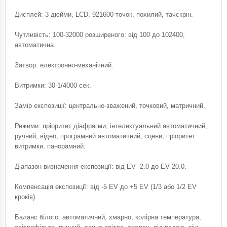
Дисплей: 3 дюйми, LCD, 921600 точок, похилий, тачскрін.
Чутливість: 100-32000 розширеного: від 100 до 102400,
автоматична.
Затвор: електронно-механічний.
Витримки: 30-1/4000 сек.
Замір експозиції: центрально-зважений, точковий, матричний.
Режими: пріоритет діафрагми, інтелектуальний автоматичний,
ручний, відео, програмний автоматичний, сцени, пріоритет
витримки, панорамний.
Діапазон визначення експозиції: від EV -2.0 до EV 20.0.
Компенсація експозиції: від -5 EV до +5 EV (1/3 або 1/2 EV
кроків).
Баланс білого: автоматичний, хмарно, колірна температура,