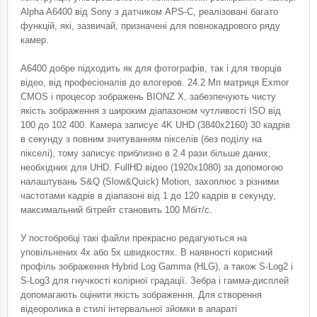
Alpha A6400 від Sony з датчиком APS-C, реалізовані багато
функцій, які, зазвичай, призначені для повнокадрового ряду
камер.
A6400 добре підходить як для фотографів, так і для творців
відео, від професіоналів до влогеров. 24.2 Мп матриця Exmor
CMOS і процесор зображень BIONZ X, забезпечують чисту
якість зображення з широким діапазоном чутливості ISO від
100 до 102 400. Камера записує 4K UHD (3840x2160) 30 кадрів
в секунду з повним зчитуванням пікселів (без поділу на
пікселі), тому записує приблизно в 2.4 рази більше даних,
необхідних для UHD. FullHD відео (1920x1080) за допомогою
налаштувань S&Q (Slow&Quick) Motion, захоплює з різними
частотами кадрів в діапазоні від 1 до 120 кадрів в секунду,
максимальний бітрейт становить 100 Мбіт/с.
У постобробці такі файли прекрасно редагуються на
уповільнених 4х або 5х швидкостях. В наявності корисний
профіль зображення Hybrid Log Gamma (HLG), а також S-Log2 і
S-Log3 для гнучкості колірної градації. Зебра і гамма-дисплей
допомагають оцінити якість зображення. Для створення
відеоролика в стилі інтервальної зйомки в апараті