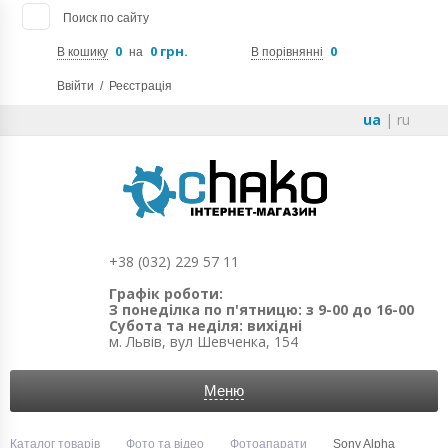
Поиск по сайту
0
0 грн.
0
В кошику
на
В порівнянні
Ввійти
/
Реєстрація
ua
|
ru
+38 (032) 229 57 11
Графік роботи:
З понеділка по п'ятницю: з 9-00 до 16-00
Субота та неділя: вихідні
м. Львів, вул Шевченка, 154
Меню
Каталог товарів
Фото та відео
Фотоапарати
Sony Alpha