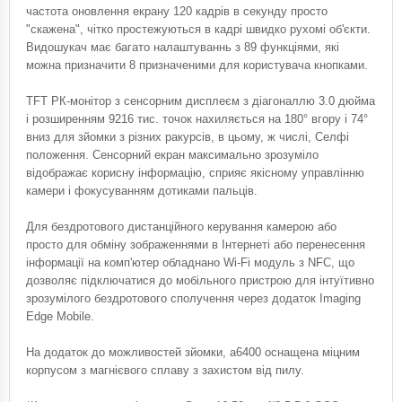
частота оновлення екрану 120 кадрів в секунду просто
"скажена", чітко простежуються в кадрі швидко рухомі об'єкти.
Видошукач має багато налаштуваннь з 89 функціями, які
можна призначити 8 призначеними для користувача кнопками.
TFT РК-монітор з сенсорним дисплеєм з діагоналлю 3.0 дюйма
і розширенням 9216 тис. точок нахиляється на 180° вгору і 74°
вниз для зйомки з різних ракурсів, в цьому, ж числі, Селфі
положення. Сенсорний екран максимально зрозуміло
відображає корисну інформацію, сприяє якісному управлінню
камери і фокусуванням дотиками пальців.
Для бездротового дистанційного керування камерою або
просто для обміну зображеннями в Інтернеті або перенесення
інформації на комп'ютер обладнано Wi-Fi модуль з NFC, що
дозволяє підключатися до мобільного пристрою для інтуїтивно
зрозумілого бездротового сполучення через додаток Imaging
Edge Mobile.
На додаток до можливостей зйомки, a6400 оснащена міцним
корпусом з магнієвого сплаву з захистом від пилу.