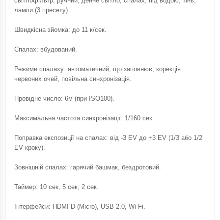
світлофільтр, ручний, денне світло, спалах, під водою, тінь,
лампи (3 пресету).
Швидкісна зйомка: до 11 к/сек.
Спалах: вбудований.
Режими спалаху: автоматичний, що заповнює, корекція
червоних очей, повільна синхронізація.
Провідне число: 6м (при ISO100).
Максимальна частота синхронізації: 1/160 сек.
Поправка експозиції на спалах: від -3 EV до +3 EV (1/3 або 1/2
EV кроку).
Зовнішній спалах: гарячий башмак, бездротовий.
Таймер: 10 сек, 5 сек, 2 сек.
Інтерфейси: HDMI D (Micro), USB 2.0, Wi-Fi.