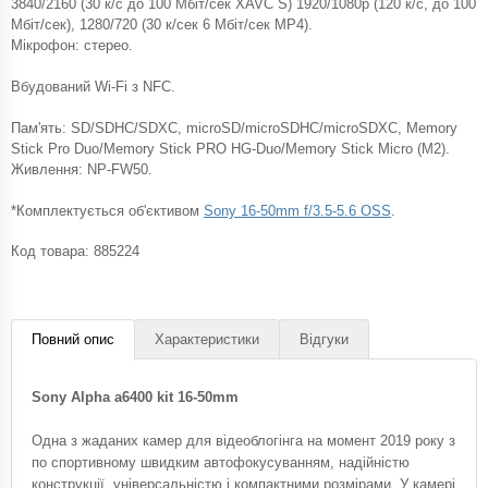
3840/2160 (30 к/с до 100 Мбіт/сек XAVC S) 1920/1080p (120 к/с, до 100
Мбіт/сек), 1280/720 (30 к/сек 6 Мбіт/сек MP4).
Мікрофон: стерео.
Вбудований Wi-Fi з NFC.
Пам'ять: SD/SDHC/SDXC, microSD/microSDHC/microSDXC, Memory
Stick Pro Duo/Memory Stick PRO HG-Duo/Memory Stick Micro (M2).
Живлення: NP-FW50.
*Комплектується об'єктивом
Sony 16-50mm f/3.5-5.6 OSS
.
Код товара:
885224
Повний опис
Характеристики
Відгуки
Sony Alpha a6400 kit 16-50mm
Одна з жаданих камер для відеоблогінга на момент 2019 року з
по спортивному швидким автофокусуванням, надійністю
конструкції, універсальністю і компактними розмірами. У камері