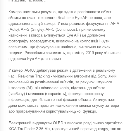
instagram, facebook ...
Камера настільки розумна, що здатна розпізнавати об'єкт
зйомки по очах, технологія Real-time Eye AF не нова, але
вдосконалена в цій камері. У всіх режимах фокусування AF-A
(Auto), AF-S (Single), AF-C (Continuous), при неповному
натисненні затвора активується Eye AF і це допоможе
фотографу зосередитися, виключно на композиції і бути
впевненим, що фокусування націлене, виключно на очах
людини. Розробники заявляють, що влітку 2019 року з'явиться
підтримка Eye AF для тварин.
У камері A6400 дебютував режим відстеження в реальному
часі, Real-time Tracking - унікальний алгоритм від Sony, який
заснований на розпізнаванні об'єктів, за рахунок штучного
інтелекту (AI), він обчислює колір, відстань до об'єкта
(глибину) і малюнок (яскравість), формує просторову
інформацію, для більш точної фіксації об'єкта. Активується
дана можливість простим натисканням кнопки спуску затвора
або програмуванням користувальницької функції.
Електронний видошукач OLED з високою роздільною здатністю
XGA Tru-Finder 2.36 Мп, гарантує чіткий перегляд кадру, так як