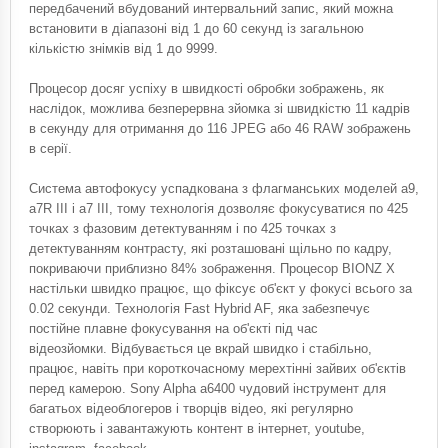
передбачений вбудований интервальний запис, який можна
встановити в діапазоні від 1 до 60 секунд із загальною
кількістю знімків від 1 до 9999.
Процесор досяг успіху в швидкості обробки зображень, як
наслідок, можлива безперервна зйомка зі швидкістю 11 кадрів
в секунду для отримання до 116 JPEG або 46 RAW зображень
в серії.
Система автофокусу успадкована з флагманських моделей a9,
a7R III і a7 III, тому технологія дозволяє фокусуватися по 425
точках з фазовим детектуванням і по 425 точках з
детектуванням контрасту, які розташовані щільно по кадру,
покриваючи приблизно 84% зображення. Процесор BIONZ X
настільки швидко працює, що фіксує об'єкт у фокусі всього за
0.02 секунди. Технологія Fast Hybrid AF, яка забезпечує
постійне плавне фокусування на об'єкті під час
відеозйомки. Відбувається це вкрай швидко і стабільно,
працює, навіть при короткочасному мерехтінні зайвих об'єктів
перед камерою. Sony Alpha a6400 чудовий інструмент для
багатьох відеоблогеров і творців відео, які регулярно
створюють і завантажують контент в інтернет, youtube,