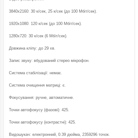
3840x2160: 30 к/сек, 25 к/сек (до 100 Мбіт/сек).
1920x1080: 120 к/сек (до 100 Мбіт/сек).
1280x720: 30 к/сек (6 Мбіт/сек).
Довжина кліпу: до 29 хв.
Запис звуку: вбудований стерео мікрофон.
Система стабілізації: немає.
Система очищення матриці: є.
Фокусування: ручне, автоматичне.
Точки автофокусу (фазові): 425.
Точки автофокусу (контрастні): 425.
Видошукач: електронний, 0.39 дюйма, 2359296 точок.