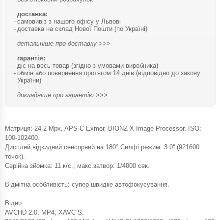
доставка:
самовивіз з нашого офісу у Львові
доставка на склад Нової Пошти (по Україні)
детальніше про доставку >>>
гарантія:
діє на весь товар (згідно з умовами виробника)
обмін або повернення протягом 14 днів (відповідно до закону
України)
докладніше про гарантію >>>
Матриця: 24.2 Mpx, APS-C Exmor, BIONZ X Image Processor, ISO:
100-102400.
Дисплей відкидний сенсорний на 180° Селфі режим: 3.0'' (921600
точок).
Серійна зйомка: 11 к/с.; макс.затвор: 1/4000 сек.
Відмітна особливість: супер швидке автофокусування.
Відео:
AVCHD 2.0, MP4, XAVC S.