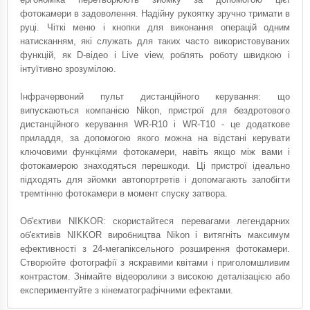
фотокамери в задоволення. Надійну рукоятку зручно тримати в
руці. Чіткі меню і кнопки для виконання операцій одним
натисканням, які служать для таких часто використовуваних
функцій, як D-відео і Live view, роблять роботу швидкою і
інтуїтивно зрозумілою.
Інфрачервоний пульт дистанційного керування: що
випускаються компанією Nikon, пристрої для бездротового
дистанційного керування WR-R10 і WR-T10 - це додаткове
приладдя, за допомогою якого можна на відстані керувати
ключовими функціями фотокамери, навіть якщо між вами і
фотокамерою знаходяться перешкоди. Ці пристрої ідеально
підходять для зйомки автопортретів і допомагають запобігти
тремтінню фотокамери в момент спуску затвора.
Об'єктиви NIKKOR: скористайтеся перевагами легендарних
об'єктивів NIKKOR виробництва Nikon і витягніть максимум
ефективності з 24-мегапіксельного розширення фотокамери.
Створюйте фотографії з яскравими квітами і приголомшливим
контрастом. Знімайте відеоролики з високою деталізацією або
експериментуйте з кінематографічними ефектами.