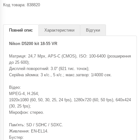
Код товара:
838820
Повний опис
Характеристики
Відгуки
Nikon D5200 kit 18-55 VR
Матриця: 24,7 Mpx, APS-C (CMOS), ISO: 100-6400 (розширення
до 25 600);
Дисплей поворотний: 3.0'' (921 тис. точок);
Серійна зйомка: 3 к/с., 5 к/с.; макс.затвор: 1/4000 сек.
Відео:
MPEG-4, H.264;
1920x1080 (60, 50, 30, 25, 24 fps), 1280x720 (60, 50 fps), 640x424
(30, 25 fps);
Мікрофон: стерео.
Пам'ять: SD / SDHC / SDXC.
Живлення: EN-EL14.
Бустер: