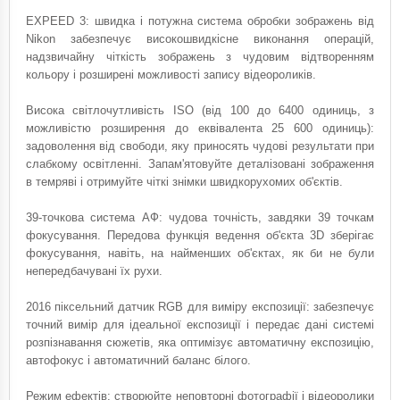
EXPEED 3: швидка і потужна система обробки зображень від
Nikon забезпечує високошвидкісне виконання операцій,
надзвичайну чіткість зображень з чудовим відтворенням
кольору і розширені можливості запису відеороликів.
Висока світлочутливість ISO (від 100 до 6400 одиниць, з
можливістю розширення до еквівалента 25 600 одиниць):
задоволення від свободи, яку приносять чудові результати при
слабкому освітленні. Запам'ятовуйте деталізовані зображення
в темряві і отримуйте чіткі знімки швидкорухомих об'єктів.
39-точкова система АФ: чудова точність, завдяки 39 точкам
фокусування. Передова функція ведення об'єкта 3D зберігає
фокусування, навіть, на найменших об'єктах, як би не були
непередбачувані їх рухи.
2016 піксельний датчик RGB для виміру експозиції: забезпечує
точний вимір для ідеальної експозиції і передає дані системі
розпізнавання сюжетів, яка оптимізує автоматичну експозицію,
автофокус і автоматичний баланс білого.
Режим ефектів: створюйте неповторні фотографії і відеоролики