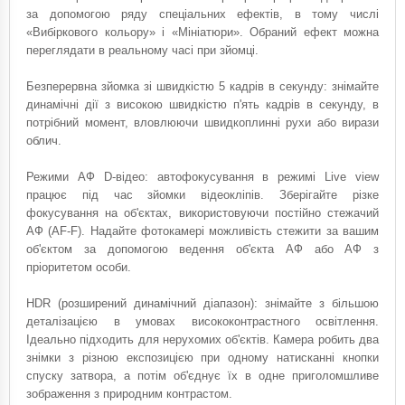
за допомогою ряду спеціальних ефектів, в тому числі
«Вибіркового кольору» і «Мініатюри». Обраний ефект можна
переглядати в реальному часі при зйомці.
Безперервна зйомка зі швидкістю 5 кадрів в секунду: знімайте
динамічні дії з високою швидкістю п'ять кадрів в секунду, в
потрібний момент, вловлюючи швидкоплинні рухи або вирази
облич.
Режими АФ D-відео: автофокусування в режимі Live view
працює під час зйомки відеокліпів. Зберігайте різке
фокусування на об'єктах, використовуючи постійно стежачий
АФ (AF-F). Надайте фотокамері можливість стежити за вашим
об'єктом за допомогою ведення об'єкта АФ або АФ з
пріоритетом особи.
HDR (розширений динамічний діапазон): знімайте з більшою
деталізацією в умовах висококонтрастного освітлення.
Ідеально підходить для нерухомих об'єктів. Камера робить два
знімки з різною експозицією при одному натисканні кнопки
спуску затвора, а потім об'єднує їх в одне приголомшливе
зображення з природним контрастом.