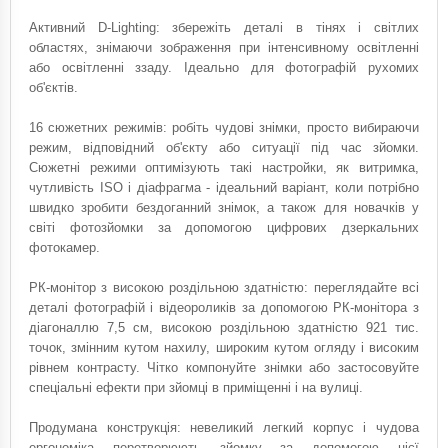
Активний D-Lighting: збережіть деталі в тінях і світлих
областях, знімаючи зображення при інтенсивному освітленні
або освітленні ззаду. Ідеально для фотографій рухомих
об'єктів.
16 сюжетних режимів: робіть чудові знімки, просто вибираючи
режим, відповідний об'єкту або ситуації під час зйомки.
Сюжетні режими оптимізують такі настройки, як витримка,
чутливість ISO і діафрагма - ідеальний варіант, коли потрібно
швидко зробити бездоганний знімок, а також для новачків у
світі фотозйомки за допомогою цифрових дзеркальних
фотокамер.
РК-монітор з високою роздільною здатністю: переглядайте всі
деталі фотографій і відеороликів за допомогою РК-монітора з
діагоналлю 7,5 см, високою роздільною здатністю 921 тис.
точок, змінним кутом нахилу, широким кутом огляду і високим
рівнем контрасту. Чітко компонуйте знімки або застосовуйте
спеціальні ефекти при зйомці в приміщенні і на вулиці.
Продумана конструкція: невеликий легкий корпус і чудова
ергономіка перетворюють зйомку за допомогою цієї