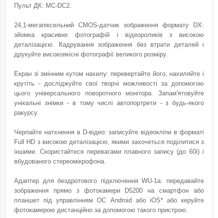
Пульт ДК: MC-DC2.
24,1-мегапіксельний CMOS-датчик зображення формату DX:
зйомка красивих фотографій і відеороликів з високою
деталізацією. Кадрування зображення без втрати деталей і
друкуйте високоякісні фотографії великого розміру.
Екран зі змінним кутом нахилу: перевертайте його, нахиляйте і
крутіть - досліджуйте свої творчі можливості за допомогою
цього універсального поворотного монітора. Запам'ятовуйте
унікальні знімки - в тому числі автопортрети - з будь-якого
ракурсу.
Черпайте натхнення в D-відео: записуйте відеокліпи в форматі
Full HD з високою деталізацією, якими захочеться поділитися з
іншими. Скористайтеся перевагами плавного запису (до 60i) і
вбудованого стереомікрофона.
Адаптер для бездротового підключення WU-1a: передавайте
зображення прямо з фотокамери D5200 на смартфон або
планшет під управлінням ОС Android або iOS* або керуйте
фотокамерою дистанційно за допомогою такого пристрою.