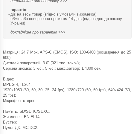
детальніше про доставку >>>
гарантія:
діє на весь товар (згідно з умовами виробника)
обмін або повернення протягом 14 днів (відповідно до закону
України)
докладніше про гарантію >>>
Матриця: 24,7 Mpx, APS-C (CMOS), ISO: 100-6400 (розширення до 25
600);
Дисплей поворотний: 3.0'' (921 тис. точок);
Серійна зйомка: 3 к/с., 5 к/с.; макс.затвор: 1/4000 сек.
Відео:
MPEG-4, H.264;
1920x1080 (60, 50, 30, 25, 24 fps), 1280x720 (60, 50 fps), 640x424 (30,
25 fps);
Мікрофон: стерео.
Пам'ять: SD/SDHC/SDXC.
Живлення: EN-EL14.
Бустер:
Пульт ДК: MC-DC2.