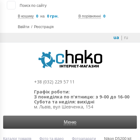
Поиск по сайту
0
0 грн.
0
В кошику
на
В порівнянні
Ввійти
/
Реєстрація
ua
|
ru
+38 (032) 229 57 11
Графік роботи:
З понеділка по п'ятницю: з 9-00 до 16-00
Субота та неділя: вихідні
м. Львів, вул Шевченка, 154
Меню
Каталог товарів
Фото та відео
Фотоапарати
Nikon D5200 kit